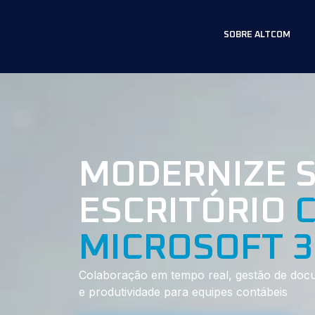
SOBRE ALTCOM
MODERNIZE 
ESCRITÓRIO
MICROSOFT 3
Colaboração em tempo real, gestão de doc
e produtividade para equipes contábeis