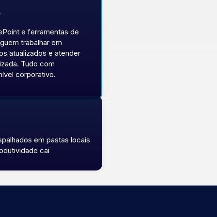
5
L
Point e ferramentas de
eguem trabalhar em
s atualizados e atender
nizada. Tudo com
ível corporativo.
espalhados em pastas locais
odutividade cai