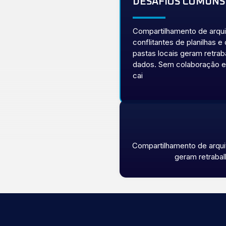
DESAFIOS COMUNS
Compartilhamento de arqui
conflitantes de planilhas
pastas locais geram retrab
dados. Sem colaboração es
cai
Compartilhamento de arquiv
geram retrabal