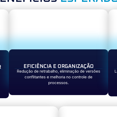
EFICIÊNCIA E ORGANIZAÇÃO
R
Redução de retrabalho, eliminação de versões
L
conflitantes e melhoria no controle de
processos.