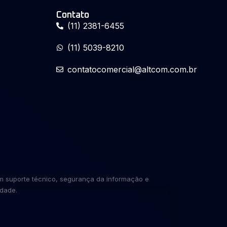
Contato
(11) 2381-6455
(11) 5039-8210
contatocomercial@altcom.com.br
om suporte técnico, segurança da informação e
idade.