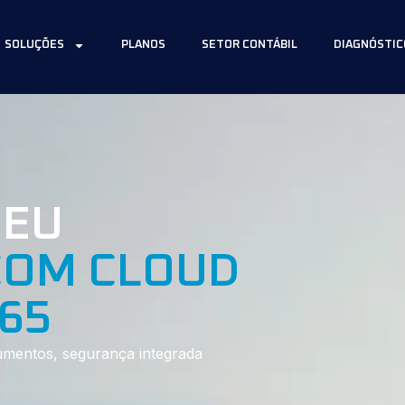
SOLUÇÕES
PLANOS
SETOR CONTÁBIL
DIAGNÓSTIC
SEU
COM CLOUD
65
umentos, segurança integrada