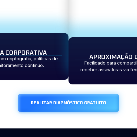
A CORPORATIVA
APROXIMAÇÃO D
 criptografia, políticas de
Facilidade para compart
itoramento contínuo.
receber assinaturas via fe
REALIZAR DIAGNÓSTICO GRATUITO