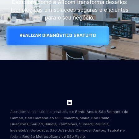
Descubra como a Altcom transforma desafios
tecnológicos em soluções seguras e eficientes
para o seu negócio.
REALIZAR DIAGNÓSTICO GRATUITO
Atendemos escritórios contábeis em
Santo André, São Bernardo do
Campo, São Caetano do Sul, Diadema, Mauá, São Paulo,
Guarulhos, Barueri, Jundiaí, Campinas, Sumaré, Paulínia,
Indaiatuba, Sorocaba, São José dos Campos, Santos, Taubaté
e
toda a
Região Metropolitana de São Paulo
.