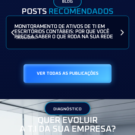
BLOG
POSTS
RECOMENDADOS
MONITORAMENTO DE ATIVOS DE TI EM
ESCRITÓRIOS CONTÁBEIS: POR QUE VOCÊ
PRECISA SABER O QUE RODA NA SUA REDE
08/05/2026
VER TODAS AS PUBLICAÇÕES
DIAGNÓSTICO
QUER EVOLUIR
A T.I DA SUA EMPRESA?