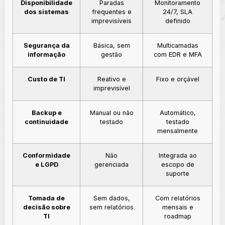
Disponibilidade
Paradas
Monitoramento
dos sistemas
frequentes e
24/7, SLA
imprevisíveis
definido
Segurança da
Básica, sem
Multicamadas
informação
gestão
com EDR e MFA
Custo de TI
Reativo e
Fixo e orçável
imprevisível
Backup e
Manual ou não
Automático,
continuidade
testado
testado
mensalmente
Conformidade
Não
Integrada ao
e LGPD
gerenciada
escopo de
suporte
Tomada de
Sem dados,
Com relatórios
decisão sobre
sem relatórios
mensais e
TI
roadmap