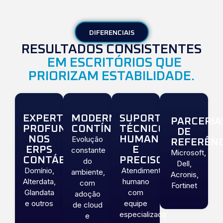
DIFERENCIAIS
RESULTADOS CONSISTENTES
EM ESCRITÓRIOS QUE
PRIORIZAM ESTABILIDADE.
EXPERTISE
MODERNIZAÇÃO
SUPORTE
PARCERIA
PROFUNDA
CONTÍNUA
TÉCNICO
DE
NOS
HUMANO
Evolução
REFERÊNC
ERPS
E
constante
Microsoft,
CONTÁBEIS
PRECISO
do
Dell,
Domínio,
Atendimento
ambiente,
Acronis,
Alterdata,
humano
com
Fortinet
Glandata
com
adoção
e outros
equipe
de cloud
especializada
e