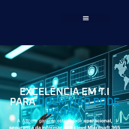
EXCELÊNCIA EM T.I
PARA
QUEM NÃO PODE
PARAR.
A Altcom garante estabilidade
operacional,
segurança da informação e cloud Microsoft 365