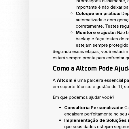
informações diariamente, 
importante é não deixar p
Coloque em prática:
Depo
automatizada e com geraç
corretamente. Testes regu
Monitore e ajuste:
Não ba
backup e faça testes de re
estejam sempre protegido
Seguindo essas etapas, você estará m
estará sempre pronta para enfrentar q
Como a Altcom Pode Ajud
A
Altcom
é uma parceira essencial 
em suporte técnico e gestão de TI, s
Em que podemos ajudar você?
Consultoria Personalizada:
Ca
encaixam perfeitamente no seu d
Implementação de Soluções 
que seus dados estejam seguros