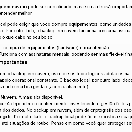
p em nuvem
pode ser complicado, mas é uma decisão importan
 entender melhor.
local pode exigir que você compre equipamentos, como unidades
 Por outro lado, o backup em nuvem funciona com uma assinatur
ie o que cabe no seu bolso.
 compra de equipamentos (hardware) e manutenção.
Funciona com assinaturas mensais, podendo ser mais flexível fin
 importantes
om o backup em nuvem, os recursos tecnológicos adotados na so
apoio operacional constante. O backup local, por outro lado, dep
 fazendo uma boa gestão (acompanhamento).
m Nuvem:
A mais alta disponível.
al:
A depender do conhecimento, investimento e gestão feitos p
a
dos dados. No backup em nuvem, além da criptografia dos dados
gido. Por outro lado, o backup local pode ficar exposto a situa
a e até situações de roubo. Pense em como você quer proteger se