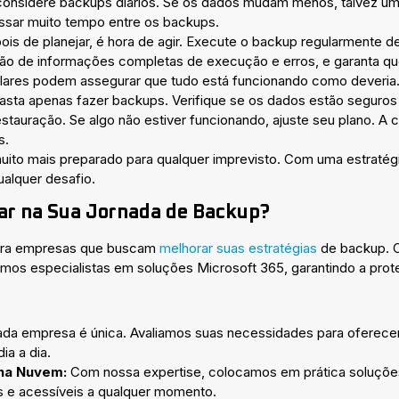
considere backups diários. Se os dados mudam menos, talvez uma
assar muito tempo entre os backups.
is de planejar, é hora de agir. Execute o backup regularmente d
ão de informações completas de execução e erros, e garanta qu
lares podem assegurar que tudo está funcionando como deveria
sta apenas fazer backups. Verifique se os dados estão seguros 
stauração. Se algo não estiver funcionando, ajuste seu plano. A 
s.
uito mais preparado para qualquer imprevisto. Com uma estratég
ualquer desafio.
ar na Sua Jornada de Backup?
para empresas que buscam
melhorar suas estratégias
de backup. C
omos especialistas em soluções Microsoft 365, garantindo a pro
da empresa é única. Avaliamos suas necessidades para oferece
ia a dia.
na Nuvem:
Com nossa expertise, colocamos em prática soluçõe
 e acessíveis a qualquer momento.