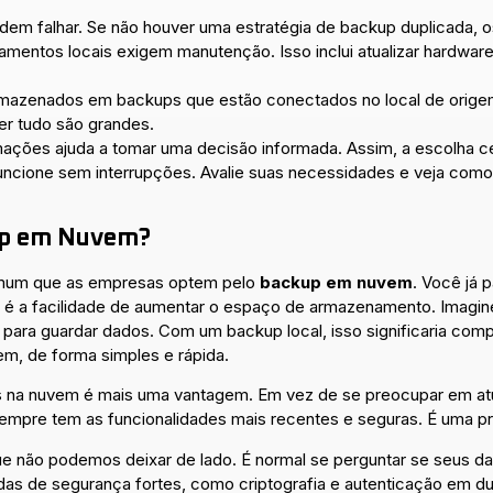
em falhar. Se não houver uma estratégia de backup duplicada, 
mentos locais exigem manutenção. Isso inclui atualizar hardware
mazenados em backups que estão conectados no local de orige
er tudo são grandes.
rmações ajuda a tomar uma decisão informada. Assim, a escolha 
funcione sem interrupções. Avalie suas necessidades e veja como
up em Nuvem?
comum que as empresas optem pelo
backup em nuvem
. Você já 
s é a facilidade de aumentar o espaço de armazenamento. Imagi
 para guardar dados. Com um backup local, isso significaria co
em, de forma simples e rápida.
 na nuvem é mais uma vantagem. Em vez de se preocupar em atuali
sempre tem as funcionalidades mais recentes e seguras. É uma p
ue não podemos deixar de lado. É normal se perguntar se seus d
as de segurança fortes, como criptografia e autenticação em d