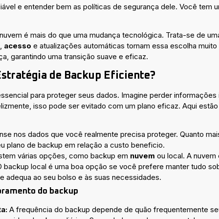
iável e entender bem as políticas de segurança dele. Você tem 
nuvem é mais do que uma mudança tecnológica. Trata-se de um
,
acesso
e atualizações automáticas tornam essa escolha muito a
a, garantindo uma transição suave e eficaz.
tratégia de Backup Eficiente?
ssencial para proteger seus dados. Imagine perder informações
Felizmente, isso pode ser evitado com um plano eficaz. Aqui estão
se nos dados que você realmente precisa proteger. Quanto mais
eu plano de backup em relação a custo beneficio.
stem várias opções, como backup em
nuvem
ou local. A nuvem é
O backup local é uma boa opção se você prefere manter tudo sob
se adequa ao seu bolso e às suas necessidades.
toramento do backup
a:
A frequência do backup depende de quão frequentemente se