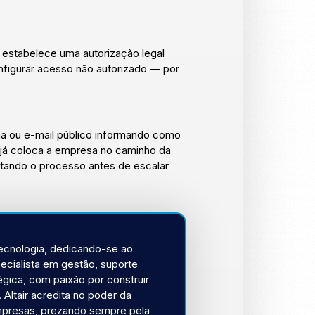
estabelece uma autorização legal
onfigurar acesso não autorizado — por
ina ou e-mail público informando como
e já coloca a empresa no caminho da
tando o processo antes de escalar
tecnologia, dedicando-se ao
ecialista em gestão, suporte
égica, com paixão por construir
 Altair acredita no poder da
empresas, prezando sempre pela