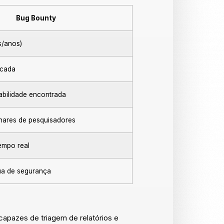
Bug Bounty
s/anos)
icada
abilidade encontrada
hares de pesquisadores
empo real
ua de segurança
apazes de triagem de relatórios e