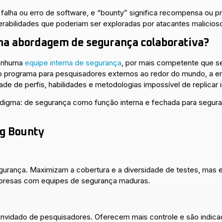
 falha ou erro de software, e “bounty” significa recompensa ou 
erabilidades que poderiam ser exploradas por atacantes malicio
ma abordagem de segurança colaborativa?
nenhuma
equipe interna de segurança
, por mais competente que s
r o programa para pesquisadores externos ao redor do mundo, a
de de perfis, habilidades e metodologias impossível de replicar 
digma: de segurança como função interna e fechada para segur
ug Bounty
gurança. Maximizam a cobertura e a diversidade de testes, mas
mpresas com equipes de segurança maduras.
onvidado de pesquisadores. Oferecem mais controle e são indic