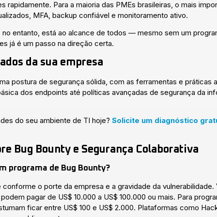
ades rapidamente. Para a maioria das PMEs brasileiras, o mais im
ualizados, MFA, backup confiável e monitoramento ativo.
, no entanto, está ao alcance de todos — mesmo sem um program
es já é um passo na direção certa.
dados da sua empresa
uma postura de segurança sólida, com as ferramentas e práticas
básica dos endpoints até políticas avançadas de segurança da i
dades do seu ambiente de TI hoje?
Solicite um diagnóstico grat
re Bug Bounty e Segurança Colaborativa
m programa de Bug Bounty?
nforme o porte da empresa e a gravidade da vulnerabilidade. V
podem pagar de US$ 10.000 a US$ 100.000 ou mais. Para progra
stumam ficar entre US$ 100 e US$ 2.000. Plataformas como Ha