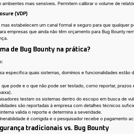
bientes mais sensíveis. Permitem calibrar o volume de relatóri
losure (VDP)
mas estabelecem um canal formal e seguro para que qualquer pe
para empresas que ainda não têm orçamento para Bug Bounty r
nça.
ma de Bug Bounty na prática?
s:
a especifica quais sistemas, domínios e funcionalidades estão 
o que pode e o que não pode ser testado, como reportar, prazos 
baixa).
isadores testam os sistemas dentro do escopo em busca de vuln
ilidades são reportadas à empresa com detalhes técnicos sufici
interna valida o reporte e determina a severidade.
lnerabilidade é corrigida e o pesquisador recebe o pagamento a
gurança tradicionais vs. Bug Bounty