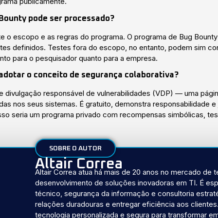
grama publicamente.
 Bounty pode ser processado?
e o escopo e as regras do programa. O programa de Bug Bounty 
imites definidos. Testes fora do escopo, no entanto, podem sim c
tanto para o pesquisador quanto para a empresa.
otar o conceito de segurança colaborativa?
 de divulgação responsável de vulnerabilidades (VDP) — uma pág
das nos seus sistemas. É gratuito, demonstra responsabilidade 
sso seria um programa privado com recompensas simbólicas, tes
SOBRE O AUTOR
Altair Correa
Altair Correa atua há mais de 20 anos no mercado de 
desenvolvimento de soluções inovadoras em TI. É esp
técnico, segurança da informação e consultoria estrat
relações duradouras e entregar eficiência aos clientes.
tecnologia personalizada e segura para transformar 