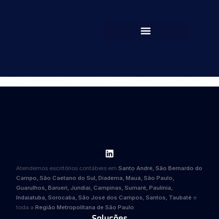
Atendemos escritórios contábeis em
Santo André, São Bernardo do
Campo, São Caetano do Sul, Diadema, Mauá, São Paulo,
Guarulhos, Barueri, Jundiaí, Campinas, Sumaré, Paulínia,
Indaiatuba, Sorocaba, São José dos Campos, Santos, Taubaté
e
toda a
Região Metropolitana de São Paulo
.
Soluções