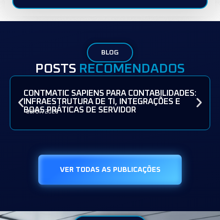
BLOG
POSTS
RECOMENDADOS
CONTMATIC SAPIENS PARA CONTABILIDADES:
INFRAESTRUTURA DE TI, INTEGRAÇÕES E
BOAS PRÁTICAS DE SERVIDOR
08/07/2026
VER TODAS AS PUBLICAÇÕES