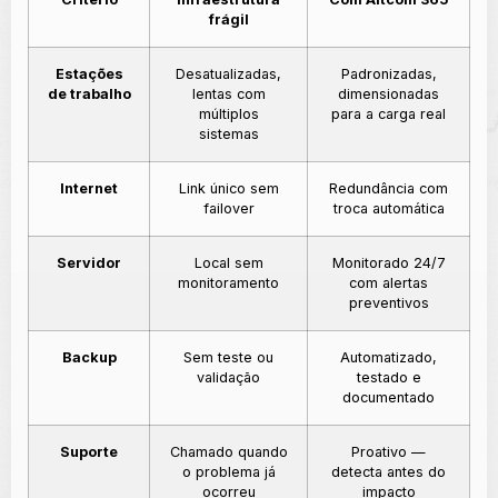
frágil
Estações
Desatualizadas,
Padronizadas,
de trabalho
lentas com
dimensionadas
múltiplos
para a carga real
sistemas
Internet
Link único sem
Redundância com
failover
troca automática
Servidor
Local sem
Monitorado 24/7
monitoramento
com alertas
preventivos
Backup
Sem teste ou
Automatizado,
validação
testado e
documentado
Suporte
Chamado quando
Proativo —
o problema já
detecta antes do
ocorreu
impacto