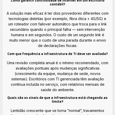
Como garantir continuidade de internet em um escritório
contábil?
A solução mais eficaz é ter dois provedores diferentes com
tecnologias distintas (por exemplo, fibra ótica + 4G/5G) e
um roteador com failover automático que troca para o link
secundário quando o principal falha — sem intervenção
humana e em segundos. O custo de um segundo link é
muito menor que o custo de uma parada durante o envio
de declarações fiscais.
Com que frequência a infraestrutura de TI deve ser avaliada?
Uma revisão completa anual é o mínimo recomendado, com
avaliações pontuais após mudanças significativas
(crescimento da equipe, mudança de sede, novos
sistemas). Escritórios com TI gerenciada têm avaliação
contínua incluída no serviço, com relatórios mensais de
saúde do ambiente.
Quais são os sinais de que a infraestrutura está chegando ao
limite?
Lentidão crescente que se torna “normal”, travamentos