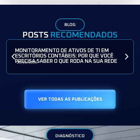
BLOG
POSTS
RECOMENDADOS
MONITORAMENTO DE ATIVOS DE TI EM
ESCRITÓRIOS CONTÁBEIS: POR QUE VOCÊ
PRECISA SABER O QUE RODA NA SUA REDE
08/05/2026
VER TODAS AS PUBLICAÇÕES
DIAGNÓSTICO