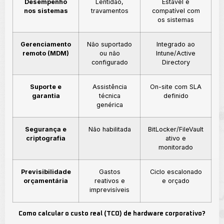
Desempenho
Lentidão,
Estável e
nos sistemas
travamentos
compatível com
os sistemas
Gerenciamento
Não suportado
Integrado ao
remoto (MDM)
ou não
Intune/Active
configurado
Directory
Suporte e
Assistência
On-site com SLA
garantia
técnica
definido
genérica
Segurança e
Não habilitada
BitLocker/FileVault
criptografia
ativo e
monitorado
Previsibilidade
Gastos
Ciclo escalonado
orçamentária
reativos e
e orçado
imprevisíveis
Como calcular o custo real (TCO) de hardware corporativo?