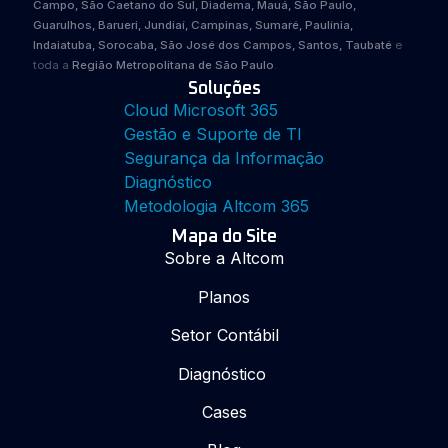
Campo, São Caetano do Sul, Diadema, Mauá, São Paulo,
Guarulhos, Barueri, Jundiaí, Campinas, Sumaré, Paulínia,
Indaiatuba, Sorocaba, São José dos Campos, Santos, Taubaté
e
toda a
Região Metropolitana de São Paulo
.
Soluções
Cloud Microsoft 365
Gestão e Suporte de TI
Segurança da Informação
Diagnóstico
Metodologia Altcom 365
Mapa do Site
Sobre a Altcom
Planos
Setor Contábil
Diagnóstico
Cases