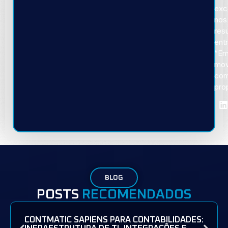
exc
nos
res
ent
“E
mov
co
pro
BLOG
POSTS
RECOMENDADOS
CONTMATIC SAPIENS PARA CONTABILIDADES: