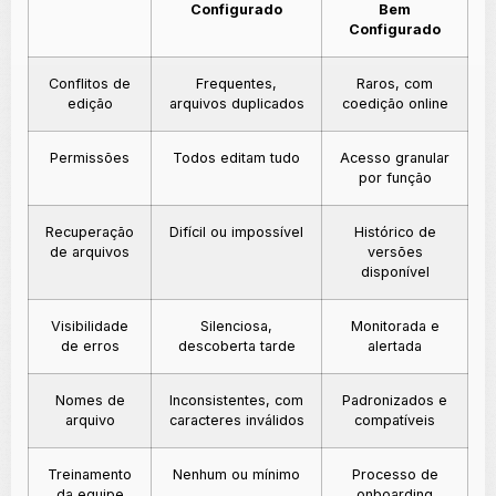
Configurado
Bem
Configurado
Conflitos de
Frequentes,
Raros, com
edição
arquivos duplicados
coedição online
Permissões
Todos editam tudo
Acesso granular
por função
Recuperação
Difícil ou impossível
Histórico de
de arquivos
versões
disponível
Visibilidade
Silenciosa,
Monitorada e
de erros
descoberta tarde
alertada
Nomes de
Inconsistentes, com
Padronizados e
arquivo
caracteres inválidos
compatíveis
Treinamento
Nenhum ou mínimo
Processo de
da equipe
onboarding