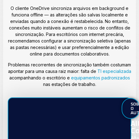
O cliente OneDrive sincroniza arquivos em background e
funciona offline — as alterações são salvas localmente e
enviadas quando a conexão é restabelecida. No entanto,
conexões muito instáveis aumentam o risco de conflitos de
sincronização. Para escritórios com internet precária,
recomendamos configurar a sincronização seletiva (apenas
as pastas necessárias) e usar preferencialmente a edição
online para documentos colaborativos.
Problemas recorrentes de sincronização também costumam
apontar para uma causa raiz maior: falta de
TI especializada
acompanhando o escritório e
equipamentos padronizados
nas estações de trabalho.
SOB
O
AU
Al
Co
Alta