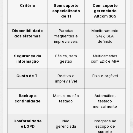
Critério
Sem suporte
Com suporte
especializado
gerenciado
de TI
Altcom 365
Disponibilidade
Paradas
Monitoramento
dos sistemas
frequentes e
24/7, SLA
imprevisíveis
definido
Segurança da
Básica, sem
Multicamadas
informação
gestão
com EDR e MFA
Custo de TI
Reativo e
Fixo e orçável
imprevisível
Backup e
Manual ou não
Automático,
continuidade
testado
testado
mensalmente
Conformidade
Não
Integrada ao
e LGPD
gerenciada
escopo de
suporte