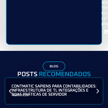
ent
“E
mov
co
pro
BLOG
POSTS
RECOMENDADOS
CONTMATIC SAPIENS PARA CONTABILIDADES:
INFRAESTRUTURA DE TI, INTEGRAÇÕES E
BOAS PRÁTICAS DE SERVIDOR
08/07/2026