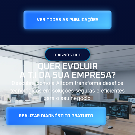
VER TODAS AS PUBLICAÇÕES
DIAGNÓSTICO
QUER EVOLUIR
A T.I DA SUA EMPRESA?
Descubra como a Altcom transforma desafios
tecnológicos em soluções seguras e eficientes
para o seu negócio.
REALIZAR DIAGNÓSTICO GRATUITO