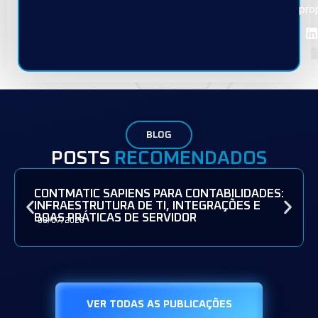
pro
BLOG
POSTS
RECOMENDADOS
CONTMATIC SAPIENS PARA CONTABILIDADES:
INFRAESTRUTURA DE TI, INTEGRAÇÕES E
BOAS PRÁTICAS DE SERVIDOR
08/07/2026
VER TODAS AS PUBLICAÇÕES