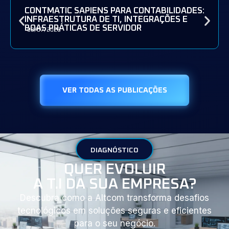
CONTMATIC SAPIENS PARA CONTABILIDADES:
INFRAESTRUTURA DE TI, INTEGRAÇÕES E
BOAS PRÁTICAS DE SERVIDOR
08/07/2026
VER TODAS AS PUBLICAÇÕES
DIAGNÓSTICO
QUER EVOLUIR
A T.I DA SUA EMPRESA?
Descubra como a Altcom transforma desafios
tecnológicos em soluções seguras e eficientes
para o seu negócio.