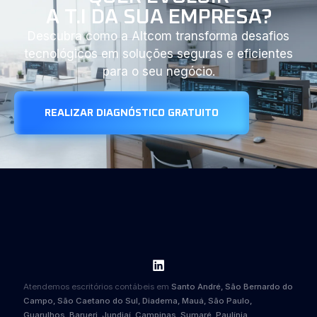
A T.I DA SUA EMPRESA?
Descubra como a Altcom transforma desafios
tecnológicos em soluções seguras e eficientes
para o seu negócio.
REALIZAR DIAGNÓSTICO GRATUITO
Atendemos escritórios contábeis em
Santo André, São Bernardo do
Campo, São Caetano do Sul, Diadema, Mauá, São Paulo,
Guarulhos, Barueri, Jundiaí, Campinas, Sumaré, Paulínia,