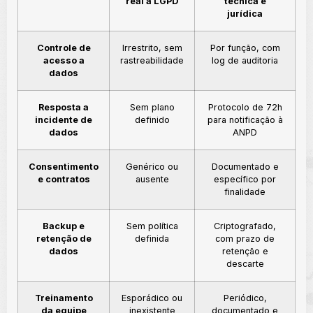
real à LGPD
técnica e
jurídica
Controle de
Irrestrito, sem
Por função, com
acesso a
rastreabilidade
log de auditoria
dados
Resposta a
Sem plano
Protocolo de 72h
incidente de
definido
para notificação à
dados
ANPD
Consentimento
Genérico ou
Documentado e
e contratos
ausente
específico por
finalidade
Backup e
Sem política
Criptografado,
retenção de
definida
com prazo de
dados
retenção e
descarte
Treinamento
Esporádico ou
Periódico,
da equipe
inexistente
documentado e