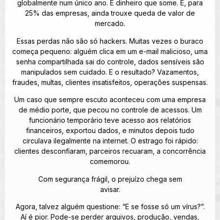
globalmente num único ano. É dinheiro que some. E, para
25% das empresas, ainda trouxe queda de valor de
mercado.
Essas perdas não são só hackers. Muitas vezes o buraco
começa pequeno: alguém clica em um e-mail malicioso, uma
senha compartilhada sai do controle, dados sensíveis são
manipulados sem cuidado. E o resultado? Vazamentos,
fraudes, multas, clientes insatisfeitos, operações suspensas.
Um caso que sempre escuto aconteceu com uma empresa
de médio porte, que pecou no controle de acessos. Um
funcionário temporário teve acesso aos relatórios
financeiros, exportou dados, e minutos depois tudo
circulava ilegalmente na internet. O estrago foi rápido:
clientes desconfiaram, parceiros recuaram, a concorrência
comemorou.
Com segurança frágil, o prejuízo chega sem
avisar.
Agora, talvez alguém questione: “E se fosse só um vírus?”.
Aí é pior. Pode-se perder arquivos, produção, vendas,