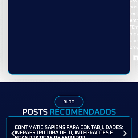
nos
res
ent
“E
mov
co
pro
BLOG
POSTS
RECOMENDADOS
CONTMATIC SAPIENS PARA CONTABILIDADES:
INFRAESTRUTURA DE TI, INTEGRAÇÕES E