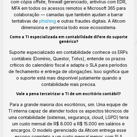
com cópia offsite, firewall gerenciado, antivírus com EDR,
MFA em todos os acessos remotos e Microsoft 365 para
colaboração — camadas que também ajudam a barrar
tentativas de
phishing
e outras fraudes digitais. A Altcom
dimensiona e gerencia todo esse ecossistema.
Como a TI especializada em contabilidade difere do suporte
genérico?
Suporte especializado em contabilidade conhece os ERPs
contábeis (Domínio, Questor, Totvs), entende os prazos
críticos do calendário fiscal e adapta o SLA para períodos
de fechamento e entrega de obrigações. Isso significa que
o suporte está mais disponível justamente quando a
contabilidade mais precisa.
Vale a pena terceirizar a TI de um escritório contábil?
Para a grande maioria dos escritórios, sim. Uma equipe de
TI interna capaz de atender todos os aspectos técnicos de
uma contabilidade (sistemas, segurança, cloud, LGPD) teria
um custo mensal de R$ 8.000 a R$ 15.000 em salários e
encargos. O modelo gerenciado da Altcom entrega esse
escopo completo a um custo mensal menor, com SLA