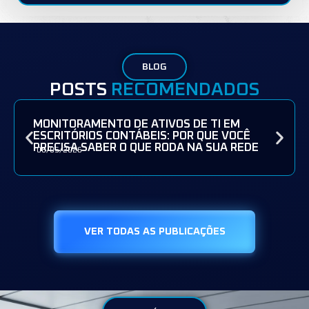
BLOG
POSTS
RECOMENDADOS
MONITORAMENTO DE ATIVOS DE TI EM
ESCRITÓRIOS CONTÁBEIS: POR QUE VOCÊ
PRECISA SABER O QUE RODA NA SUA REDE
08/05/2026
VER TODAS AS PUBLICAÇÕES