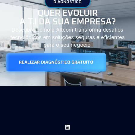
DIAGNÓSTICO
QUER EVOLUIR
A T.I DA SUA EMPRESA?
Descubra como a Altcom transforma desafios
tecnológicos em soluções seguras e eficientes
para o seu negócio.
REALIZAR DIAGNÓSTICO GRATUITO