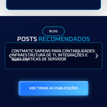
BLOG
POSTS
RECOMENDADOS
CONTMATIC SAPIENS PARA CONTABILIDADES:
INFRAESTRUTURA DE TI, INTEGRAÇÕES E
BOAS PRÁTICAS DE SERVIDOR
08/07/2026
VER TODAS AS PUBLICAÇÕES