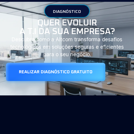
DIAGNÓSTICO
QUER EVOLUIR
A T.I DA SUA EMPRESA?
Descubra como a Altcom transforma desafios
tecnológicos em soluções seguras e eficientes
para o seu negócio.
REALIZAR DIAGNÓSTICO GRATUITO