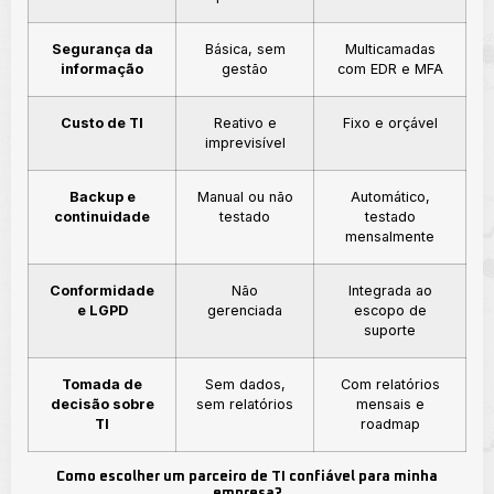
Segurança da
Básica, sem
Multicamadas
informação
gestão
com EDR e MFA
Custo de TI
Reativo e
Fixo e orçável
imprevisível
Backup e
Manual ou não
Automático,
continuidade
testado
testado
mensalmente
Conformidade
Não
Integrada ao
e LGPD
gerenciada
escopo de
suporte
Tomada de
Sem dados,
Com relatórios
decisão sobre
sem relatórios
mensais e
TI
roadmap
Como escolher um parceiro de TI confiável para minha
empresa?