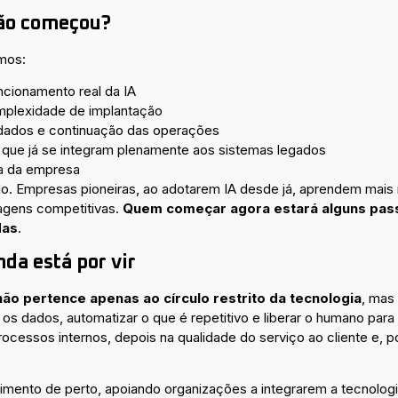
não começou?
amos:
ncionamento real da IA
mplexidade de implantação
dados e continuação das operações
ue já se integram plenamente aos sistemas legados
ra da empresa
o. Empresas pioneiras, ao adotarem IA desde já, aprendem mais
agens competitivas.
Quem começar agora estará alguns pas
das
.
nda está por vir
não pertence apenas ao círculo restrito da tecnologia
, mas
 dados, automatizar o que é repetitivo e liberar o humano para p
ocessos internos, depois na qualidade do serviço ao cliente e, p
ento de perto, apoiando organizações a integrarem a tecnologi