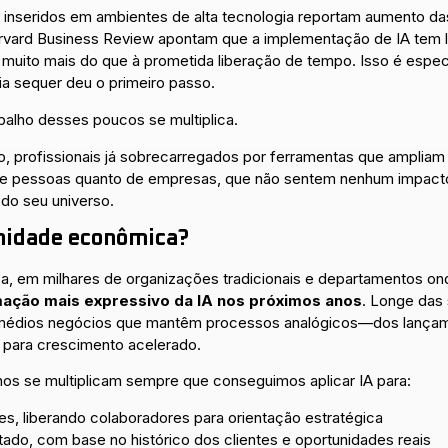
 já inseridos em ambientes de alta tecnologia reportam aumento
arvard Business Review apontam que a implementação de IA tem 
 muito mais do que à prometida liberação de tempo. Isso é espec
ria sequer deu o primeiro passo.
alho desses poucos se multiplica.
do, profissionais já sobrecarregados por ferramentas que ampliam
de pessoas quanto de empresas, que não sentem nenhum impacto,
 do seu universo.
unidade econômica?
ca, em milhares de organizações tradicionais e departamentos 
mação mais expressivo da IA nos próximos anos
. Longe das
e médios negócios que mantêm processos analógicos—dos lançame
l para crescimento acelerado.
os se multiplicam sempre que conseguimos aplicar IA para:
es, liberando colaboradores para orientação estratégica
do, com base no histórico dos clientes e oportunidades reais