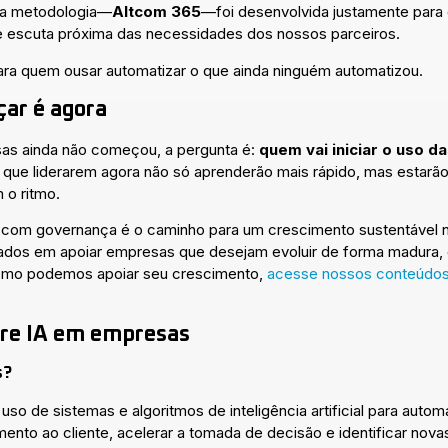
ssa metodologia—
Altcom 365
—foi desenvolvida justamente para d
escuta próxima das necessidades dos nossos parceiros.
ara quem ousar automatizar o que ainda ninguém automatizou.
çar é agora
sas ainda não começou, a pergunta é:
quem vai iniciar o uso d
que liderarem agora não só aprenderão mais rápido, mas estarã
o ritmo.
e com governança é o caminho para um crescimento sustentável n
dos em apoiar empresas que desejam evoluir de forma madura, 
como podemos apoiar seu crescimento,
acesse nossos conteúdos 
bre IA em empresas
s?
so de sistemas e algoritmos de inteligência artificial para autom
ento ao cliente, acelerar a tomada de decisão e identificar nov