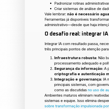
Padronizar rotinas administrativa
Criar sistemas de análise de da
Vale lembrar:
não é necessário aguard
Ferramentas já disponíveis transform
administrativo—desde que haja intenç
O desafio real: integrar 
Integrar IA com resultado passa, ne
três principais pontos de atenção para
Infraestrutura robusta:
Não ba
processamento adequado e polí
Segurança da informação:
A p
criptografia e autenticação 
Integração e governança:
IA 
principais sistemas, com gover
como as discutidas
no uso de a
Ambientes maturos eliminam reativida
sistemas e equipe. Isso elimina desp
sobre transformação impulsionada por