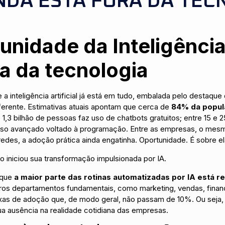
INDA ESTÁ FORA DA TEC
unidade da Inteligência 
ra da tecnologia
 inteligência artificial já está em tudo, embalada pelo destaq
iferente. Estimativas atuais apontam que cerca de
84% da popula
1,3 bilhão de pessoas faz uso de chatbots gratuitos; entre 15 e 
uso avançado voltado à programação. Entre as empresas, o mes
des, a adoção prática ainda engatinha. Oportunidade. É sobre el
o iniciou sua transformação impulsionada por IA.
 que
a maior parte das rotinas automatizadas por IA está re
tros departamentos fundamentais, como marketing, vendas, finanç
as de adoção que, de modo geral, não passam de 10%. Ou seja, 
a ausência na realidade cotidiana das empresas.