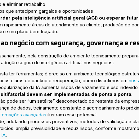
s e eliminar retrabalho
dos que antecipam gargalos e oportunidades
ar pela inteligência artificial geral (AGI) ou esperar futur
am rapidamente áreas de atendimento ao cliente, produção de con
ão e um plano bem traçado.
IA ao negócio com segurança, governança e re
cessariamente, pela construção de ambiente tecnicamente prepa
 adoção segura de inteligência artificial nos negócios:
sta ter ferramentas; é preciso um ambiente tecnológico estrutur
ticas claras de backup e recuperação, como discutimos em
noss
opularização da IA aumenta riscos de vazamento e uso indevido
multifatorial devem ser implementadas de ponta a ponta
.
não pode ser “um satélite” desconectado do restante da empresa
nança de dados, treinamento constante e acompanhamento próx
utomações avançadas
ilustram esse potencial.
de, adotando processos preventivos, métodos de validação e cla
erdícios, amplia previsibilidade e reduz riscos, conforme mostr
 IA
.