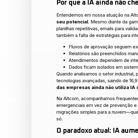
Por que a IA ainda não ch
Entendemos em nossa atuação na Alt
seu potencial
. Mesmo diante da gam
planilhas repetitivas, emails para val
também a falta de estratégias para in
Fluxos de aprovação seguem exi
Relatórios são preenchidos man
Atendimentos dependem de inter
Dados ficam isolados em siste
Quando analisamos o setor industrial,
tecnologias avançadas, saindo de 16
das empresas ainda não utiliza IA 
Na Altcom, acompanhamos frequenteme
emergenciais em vez de prevenção e m
migrações simples para a nuvem—q
só.
O paradoxo atual: IA aume