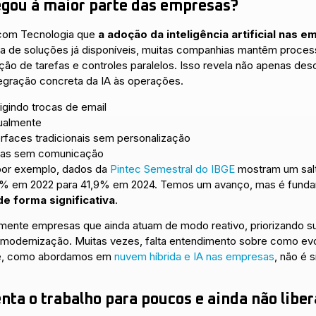
egou à maior parte das empresas?
com Tecnologia que
a adoção da inteligência artificial nas 
a de soluções já disponíveis, muitas companhias mantêm proce
idação de tarefas e controles paralelos. Isso revela não apenas 
tegração concreta da IA às operações.
gindo trocas de email
ualmente
faces tradicionais sem personalização
mas sem comunicação
 por exemplo, dados da
Pintec Semestral do IBGE
mostram um salt
,9% em 2022 para 41,9% em 2024. Temos um avanço, mas é fundam
de forma significativa
.
nte empresas que ainda atuam de modo reativo, priorizando su
odernização. Muitas vezes, falta entendimento sobre como evolui
ue, como abordamos em
nuvem híbrida e IA nas empresas
, não é 
nta o trabalho para poucos e ainda não liber