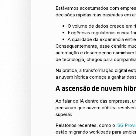
Estávamos acostumados com empresas
decisões rápidas mas baseadas em an
O volume de dados cresce em ri
Exigências regulatórias nunca fo
A qualidade da experiência entr
Consequentemente, esse cenário mudou
automação e desempenho caminham lado 
de tecnologia, chegou para companhia
Na prática, a transformação digital e
a nuvem híbrida começa a ganhar dest
A ascensão de nuvem híbri
Ao falar de IA dentro das empresas, 
pensaram que nuvem pública resolveri
superar.
Relatórios recentes, como o
ISG Provi
estão migrando workloads para ambient