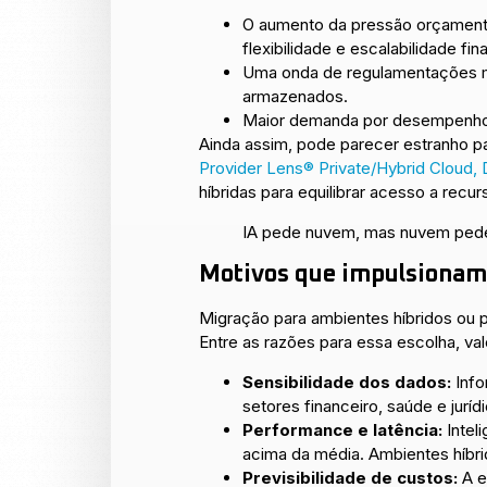
O aumento da pressão orçamentá
flexibilidade e escalabilidade fin
Uma onda de regulamentações ma
armazenados.
Maior demanda por desempenho em
Ainda assim, pode parecer estranho pa
Provider Lens® Private/Hybrid Cloud,
híbridas para equilibrar acesso a recu
IA pede nuvem, mas nuvem pede
Motivos que impulsionam 
Migração para ambientes híbridos ou 
Entre as razões para essa escolha, val
Sensibilidade dos dados:
Info
setores financeiro, saúde e juríd
Performance e latência:
Intel
acima da média. Ambientes híbri
Previsibilidade de custos:
A e