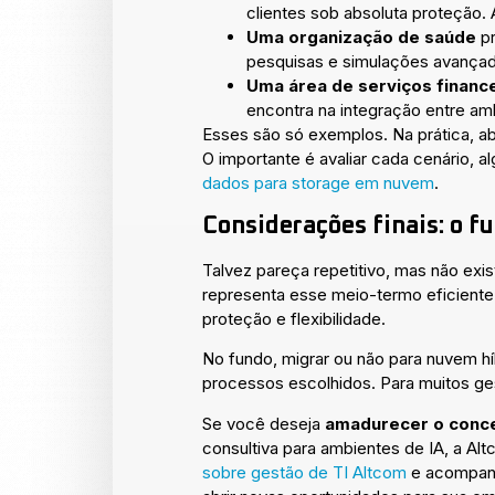
clientes sob absoluta proteção. 
Uma organização de saúde
pr
pesquisas e simulações avançad
Uma área de serviços financ
encontra na integração entre am
Esses são só exemplos. Na prática, a
O importante é avaliar cada cenário
dados para storage em nuvem
.
Considerações finais: o fu
Talvez pareça repetitivo, mas não exi
representa esse meio-termo eficiente
proteção e flexibilidade.
No fundo, migrar ou não para nuvem híb
processos escolhidos. Para muitos ges
Se você deseja
amadurecer o concei
consultiva para ambientes de IA, a A
sobre gestão de TI Altcom
e acompanh