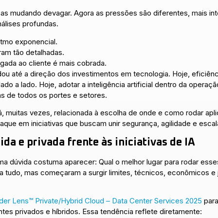
 mudando devagar. Agora as pressões são diferentes, mais in
álises profundas.
tmo exponencial.
ram tão detalhadas.
egada ao cliente é mais cobrada.
 até a direção dos investimentos em tecnologia. Hoje, eficiênci
a lado. Hoje, adotar a inteligência artificial dentro da operaç
s de todos os portes e setores.
stá, muitas vezes, relacionada à escolha de onde e como rodar ap
aque em iniciativas que buscam unir segurança, agilidade e esca
da e privada frente às iniciativas de IA
uma dúvida costuma aparecer: Qual o melhor lugar para rodar ess
a tudo, mas começaram a surgir limites, técnicos, econômicos e 
der Lens™ Private/Hybrid Cloud – Data Center Services 2025
para
es privados e híbridos. Essa tendência reflete diretamente: