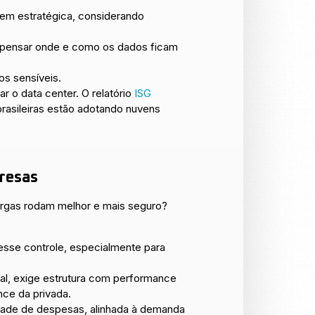
em estratégica, considerando
epensar onde e como os dados ficam
os sensíveis.
 o data center. O relatório
ISG
asileiras estão adotando nuvens
resas
argas rodam melhor e mais seguro?
sse controle, especialmente para
eal, exige estrutura com performance
nce da privada.
idade de despesas, alinhada à demanda