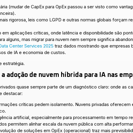
ria (mudar de CapEx para OpEx passou a ser visto como vantag
anceira).
is rigorosa, leis como LGPD e outras normas globais forçam r
 aplicações críticas, onde latência e disponibilidade são pont
ra alguns, mas migrar para nuvem nem sempre significa abandonar
 Data Center Services 2025
traz dados mostrando que empresas br
rsos de IA e economia de custos.
 estratégia.
a adoção de nuvem híbrida para IA nas emp
privados quase sempre parte de um diagnóstico claro: onde as c
e destacar:
rmações críticas pedem isolamento. Nuvens privadas oferecem e
ico.
igência artificial, especialmente para processamento em tempo r
dos permitem alinhar escala da nuvem pública com alta performa
volução de soluções em OpEx (operacional) traz mais previsibil