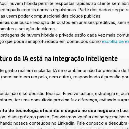
Aqui, nuvem híbrida permite respostas rápidas ao cliente sem abr
eocupada com as normas regulatórias. Parte dos dados segue res
as usam poder computacional das clouds públicas.
eiros
que busca redução de custos em análises preditivas, sem 
bientes a solução do dilema.
bordagens de nuvem híbrida e privada estão cada vez mais comu
, algo que pode ser aprofundado em conteúdos como
escolha de e
turo da IA está na integração inteligente
ste ganho real em implantar IA se o ambiente não for pensado de 
 (nem tanto em um polo, nem outro), respondendo à pressão por
rida não é só decisão técnica. Envolve cultura, estratégia e, ac
tores, ter uma consultoria próxima faz diferença, evitando surpr
to de tecnologia eficiente e segura no seu negócio
e busc
ltcom é seu próximo passo. Convidamos você a conhecer melhor 
ando nossos conteúdos no LinkedIn. Fale conosco e descubra