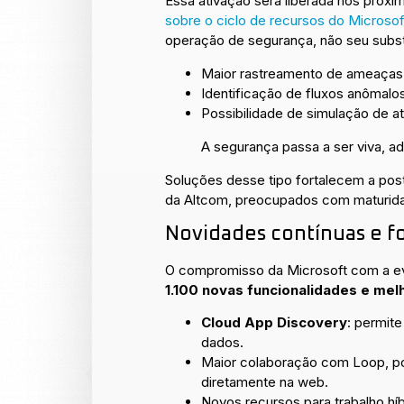
Essa ativação será liberada nos pró
sobre o ciclo de recursos do Microso
operação de segurança, não seu substi
Maior rastreamento de ameaças p
Identificação de fluxos anômalo
Possibilidade de simulação de a
A segurança passa a ser viva, a
Soluções desse tipo fortalecem a post
da Altcom, preocupados com maturidad
Novidades contínuas e fo
O compromisso da Microsoft com a ev
1.100 novas funcionalidades e mel
Cloud App Discovery
: permite
dados.
Maior colaboração com Loop, po
diretamente na web.
Novos recursos para trabalho hí