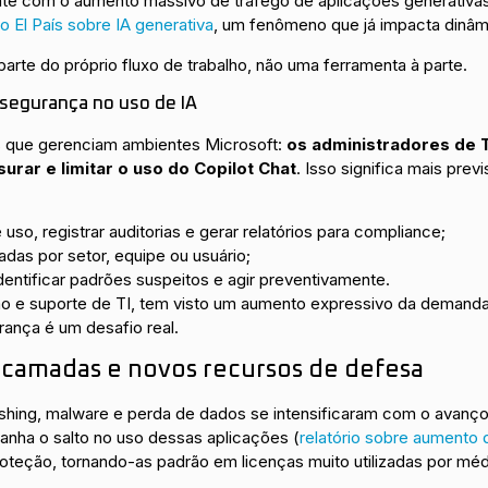
nte com o aumento massivo de tráfego de aplicações generativ
do El País sobre IA generativa
, um fenômeno que já impacta dinâm
r parte do próprio fluxo de trabalho, não uma ferramenta à parte.
 segurança no uso de IA
que gerenciam ambientes Microsoft:
os administradores de 
rar e limitar o uso do Copilot Chat
. Isso significa mais prev
 uso, registrar auditorias e gerar relatórios para compliance;
das por setor, equipe ou usuário;
entificar padrões suspeitos e agir preventivamente.
o e suporte de TI, tem visto um aumento expressivo da demanda 
urança é um desafio real.
camadas e novos recursos de defesa
ing, malware e perda de dados se intensificaram com o avanço 
nha o salto no uso dessas aplicações (
relatório sobre aumento 
roteção, tornando-as padrão em licenças muito utilizadas por m