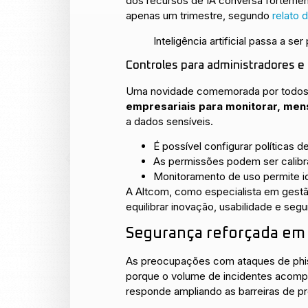
dos recursos de IA conversa forteme
apenas um trimestre, segundo
relato 
Inteligência artificial passa a se
Controles para administradores e
Uma novidade comemorada por todos 
empresariais para monitorar, mensu
a dados sensíveis.
É possível configurar políticas de
As permissões podem ser calibra
Monitoramento de uso permite id
A Altcom, como especialista em gestã
equilibrar inovação, usabilidade e seg
Segurança reforçada em 
As preocupações com ataques de phish
porque o volume de incidentes acompa
responde ampliando as barreiras de p