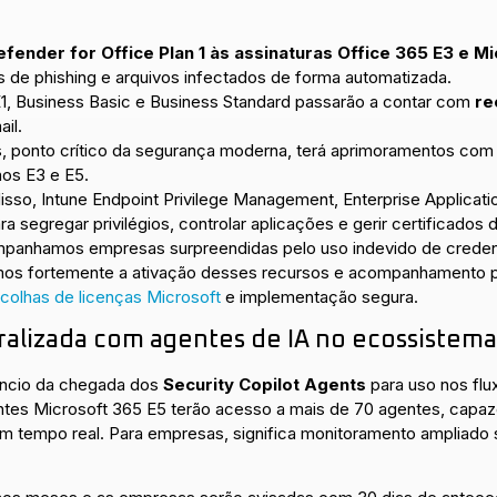
fender for Office Plan 1 às assinaturas Office 365 E3 e M
vas de phishing e arquivos infectados de forma automatizada.
E1, Business Basic e Business Standard passarão a contar com
re
il.
s, ponto crítico da segurança moderna, terá aprimoramentos com
nos E3 e E5.
disso, Intune Endpoint Privilege Management, Enterprise Applica
segregar privilégios, controlar aplicações e gerir certificados di
panhamos empresas surpreendidas pelo uso indevido de credencia
amos fortemente a ativação desses recursos e acompanhamento p
scolhas de licenças Microsoft
e implementação segura.
ralizada com agentes de IA no ecossistema
úncio da chegada dos
Security Copilot Agents
para uso nos flu
entes Microsoft 365 E5 terão acesso a mais de 70 agentes, capazes
em tempo real. Para empresas, significa monitoramento ampliado