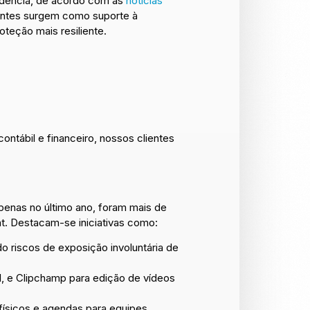
edência, de acordo com as
notícias
gentes surgem como suporte à
teção mais resiliente.
ntábil e financeiro, nossos clientes
enas no último ano, foram mais de
nt. Destacam-se iniciativas como:
o riscos de exposição involuntária de
, e Clipchamp para edição de vídeos
físicos e agendas para equipes