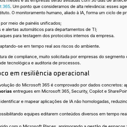
ximos meses e as empresas serão avisadas com 30 dias de antec
ft 365
. Um ponto que consideramos de alta relevância: esses a
tuto. O monitoramento humano, aliado à IA, forma um ciclo de pro
or meio de painéis unificados;
s e alertas automáticos para departamentos de TI;
taques para testagem dos protocolos internos da empresa.
daptando-se em tempo real aos riscos do ambiente.
ura de compliance, muito solicitada por empresas do segmento co
e tecnológica e auditoria de processos.
co em resiliência operacional
olução do Microsoft 365 é comprovado por dados concretos: ap
horias
entregues em Microsoft 365, Security, Copilot e SharePoi
 identificar e mapear aplicações de IA não homologadas, reduzind
ssibilitando equipes editarem conteúdos diversos em tempo real
brido com o Microsoft Places, aprimorando a gestão de espaços 