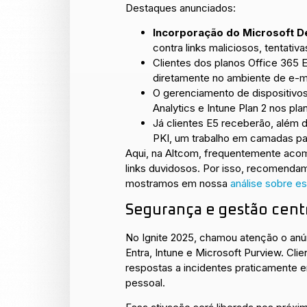
Destaques anunciados:
Incorporação do Microsoft De
contra links maliciosos, tentati
Clientes dos planos Office 365 
diretamente no ambiente de e-ma
O gerenciamento de dispositivo
Analytics e Intune Plan 2 nos pla
Já clientes E5 receberão, além 
PKI, um trabalho em camadas para 
Aqui, na Altcom, frequentemente acom
links duvidosos. Por isso, recomend
mostramos em nossa
análise sobre e
Segurança e gestão cent
No Ignite 2025, chamou atenção o an
Entra, Intune e Microsoft Purview. Cli
respostas a incidentes praticamente 
pessoal.