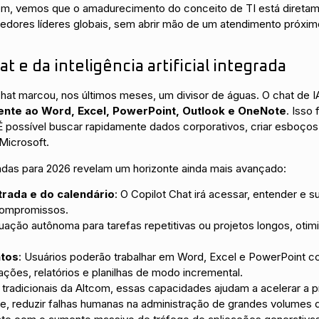
m, vemos que o amadurecimento do conceito de TI está diretame
edores líderes globais, sem abrir mão de um atendimento próxi
t e da inteligência artificial integrada
at marcou, nos últimos meses, um divisor de águas. O chat de IA
ente ao Word, Excel, PowerPoint, Outlook e OneNote
. Isso 
 É possível buscar rapidamente dados corporativos, criar esboço
 Microsoft.
izadas para 2026 revelam um horizonte ainda mais avançado:
rada e do calendário
: O Copilot Chat irá acessar, entender e 
 compromissos.
ação autônoma para tarefas repetitivas ou projetos longos, otimi
ntos
: Usuários poderão trabalhar em Word, Excel e PowerPoint c
ações, relatórios e planilhas de modo incremental.
s tradicionais da Altcom, essas capacidades ajudam a acelerar a p
te, reduzir falhas humanas na administração de grandes volumes