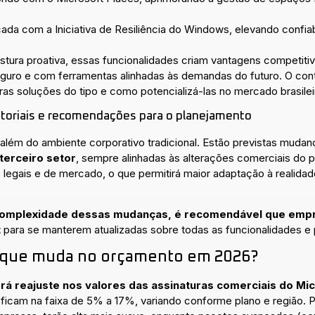
ada com a Iniciativa de Resiliência do Windows, elevando confia
ura proativa, essas funcionalidades criam vantagens competitiva
eguro e com ferramentas alinhadas às demandas do futuro. O co
ras soluções do tipo e como potencializá-las no mercado brasilei
setoriais e recomendações para o planejamento
 além do ambiente corporativo tradicional. Estão previstas mud
terceiro setor
, sempre alinhadas às alterações comerciais do p
legais e de mercado, o que permitirá maior adaptação à realidade
complexidade dessas mudanças, é recomendável que empr
t
para se manterem atualizadas sobre todas as funcionalidades e p
o que muda no orçamento em 2026?
verá reajuste nos valores das assinaturas comerciais do M
ficam na faixa de 5% a 17%, variando conforme plano e região. P