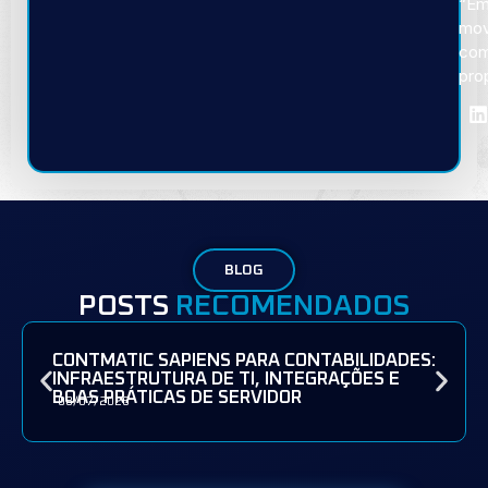
“E
mov
co
pro
BLOG
POSTS
RECOMENDADOS
CONTMATIC SAPIENS PARA CONTABILIDADES:
INFRAESTRUTURA DE TI, INTEGRAÇÕES E
BOAS PRÁTICAS DE SERVIDOR
08/07/2026