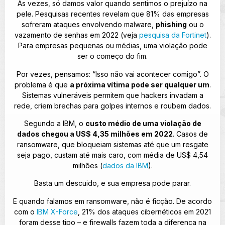
Às vezes, só damos valor quando sentimos o prejuízo na
pele. Pesquisas recentes revelam que 81% das empresas
sofreram ataques envolvendo malware,
phishing
ou o
vazamento de senhas em 2022 (veja
pesquisa da Fortinet
).
Para empresas pequenas ou médias, uma violação pode
ser o começo do fim.
Por vezes, pensamos: “Isso não vai acontecer comigo”. O
problema é que
a próxima vítima pode ser qualquer um
.
Sistemas vulneráveis permitem que hackers invadam a
rede, criem brechas para golpes internos e roubem dados.
Segundo a IBM, o
custo médio de uma violação de
dados chegou a US$ 4,35 milhões em 2022
. Casos de
ransomware, que bloqueiam sistemas até que um resgate
seja pago, custam até mais caro, com média de US$ 4,54
milhões (
dados da IBM
).
Basta um descuido, e sua empresa pode parar.
E quando falamos em ransomware, não é ficção. De acordo
com o
IBM X-Force
, 21% dos ataques cibernéticos em 2021
foram desse tipo – e firewalls fazem toda a diferença na