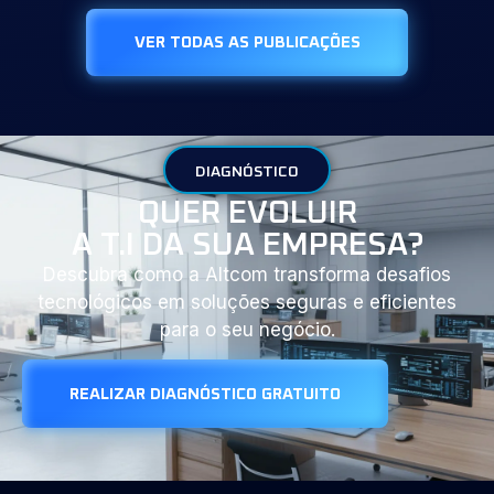
VER TODAS AS PUBLICAÇÕES
DIAGNÓSTICO
QUER EVOLUIR
A T.I DA SUA EMPRESA?
Descubra como a Altcom transforma desafios
tecnológicos em soluções seguras e eficientes
para o seu negócio.
REALIZAR DIAGNÓSTICO GRATUITO