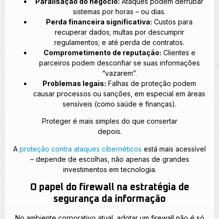
Paralisação do negócio:
Ataques podem derrubar
sistemas por horas – ou dias.
Perda financeira significativa:
Custos para
recuperar dados; multas por descumprir
regulamentos; e até perda de contratos.
Comprometimento de reputação:
Clientes e
parceiros podem desconfiar se suas informações
“vazarem”.
Problemas legais:
Falhas de proteção podem
causar processos ou sanções, em especial em áreas
sensíveis (como saúde e finanças).
Proteger é mais simples do que consertar
depois.
A
proteção contra ataques cibernéticos
está mais acessível
– depende de escolhas, não apenas de grandes
investimentos em tecnologia.
O papel do firewall na estratégia de
segurança da informação
No ambiente corporativo atual, adotar um firewall não é só