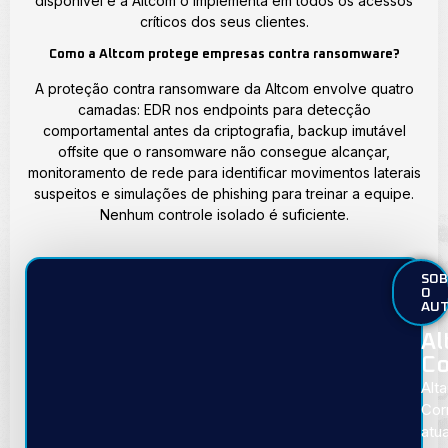
disponível e a Altcom o implementa em todos os acessos
críticos dos seus clientes.
Como a Altcom protege empresas contra ransomware?
A proteção contra ransomware da Altcom envolve quatro
camadas: EDR nos endpoints para detecção
comportamental antes da criptografia, backup imutável
offsite que o ransomware não consegue alcançar,
monitoramento de rede para identificar movimentos laterais
suspeitos e simulações de phishing para treinar a equipe.
Nenhum controle isolado é suficiente.
SOB
O
AU
Al
Co
Alta
Cor
atu