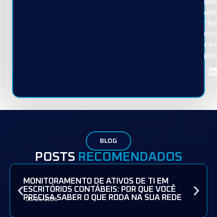
res
ent
“E
mov
co
pro
BLOG
POSTS
RECOMENDADOS
MONITORAMENTO DE ATIVOS DE TI EM
ESCRITÓRIOS CONTÁBEIS: POR QUE VOCÊ
PRECISA SABER O QUE RODA NA SUA REDE
08/05/2026