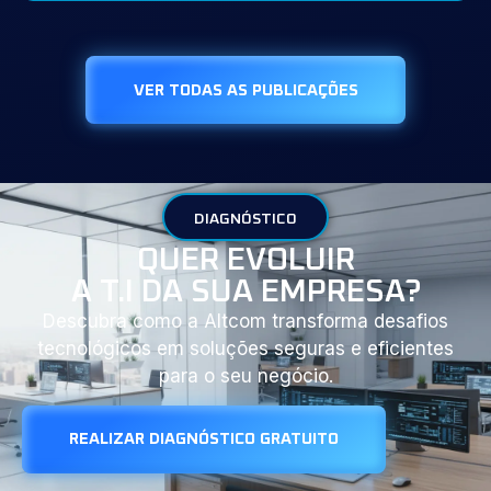
VER TODAS AS PUBLICAÇÕES
DIAGNÓSTICO
QUER EVOLUIR
A T.I DA SUA EMPRESA?
Descubra como a Altcom transforma desafios
tecnológicos em soluções seguras e eficientes
para o seu negócio.
REALIZAR DIAGNÓSTICO GRATUITO