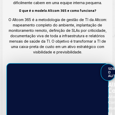
dificilmente cabem em uma equipe interna pequena.
O que é o modelo Altcom 365 e como funciona?
O Altcom 365 é a metodologia de gestão de TI da Altcom:
mapeamento completo do ambiente, implantação de
monitoramento remoto, definição de SLAs por criticidade,
documentação viva de toda a infraestrutura e relatórios
mensais de saúde da TI. O objetivo é transformar a TI de
uma caixa-preta de custo em um ativo estratégico com
visibilidade e previsibilidade.
SOB
O
AU
Al
Co
Alta
Cor
atu
há