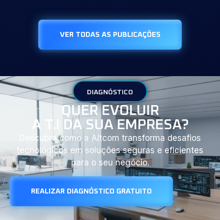
VER TODAS AS PUBLICAÇÕES
DIAGNÓSTICO
QUER EVOLUIR
A T.I DA SUA EMPRESA?
Descubra como a Altcom transforma desafios
tecnológicos em soluções seguras e eficientes
para o seu negócio.
REALIZAR DIAGNÓSTICO GRATUITO