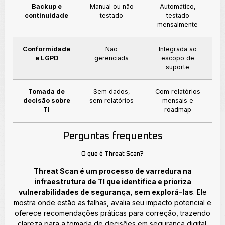
Backup e
Manual ou não
Automático,
continuidade
testado
testado
mensalmente
Conformidade
Não
Integrada ao
e LGPD
gerenciada
escopo de
suporte
Tomada de
Sem dados,
Com relatórios
decisão sobre
sem relatórios
mensais e
TI
roadmap
Perguntas frequentes
O que é Threat Scan?
Threat Scan é um processo de varredura na
infraestrutura de TI que identifica e prioriza
vulnerabilidades de segurança, sem explorá-las
. Ele
mostra onde estão as falhas, avalia seu impacto potencial e
oferece recomendações práticas para correção, trazendo
clareza para a tomada de decisões em segurança digital.