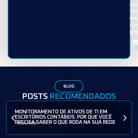
ent
“E
mov
co
pro
BLOG
POSTS
RECOMENDADOS
MONITORAMENTO DE ATIVOS DE TI EM
ESCRITÓRIOS CONTÁBEIS: POR QUE VOCÊ
PRECISA SABER O QUE RODA NA SUA REDE
08/05/2026