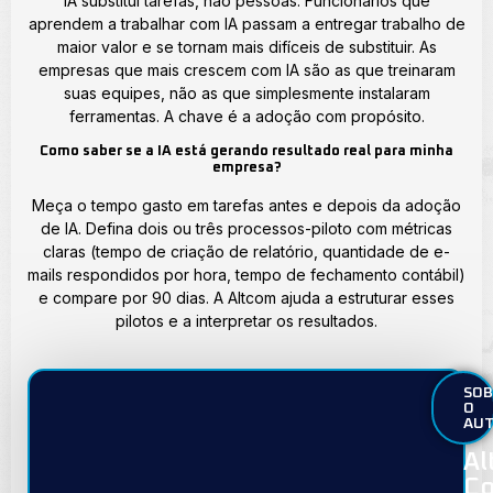
IA substitui tarefas, não pessoas. Funcionários que
aprendem a trabalhar com IA passam a entregar trabalho de
maior valor e se tornam mais difíceis de substituir. As
empresas que mais crescem com IA são as que treinaram
suas equipes, não as que simplesmente instalaram
ferramentas. A chave é a adoção com propósito.
Como saber se a IA está gerando resultado real para minha
empresa?
Meça o tempo gasto em tarefas antes e depois da adoção
de IA. Defina dois ou três processos-piloto com métricas
claras (tempo de criação de relatório, quantidade de e-
mails respondidos por hora, tempo de fechamento contábil)
e compare por 90 dias. A Altcom ajuda a estruturar esses
pilotos e a interpretar os resultados.
SOB
O
AU
Al
Co