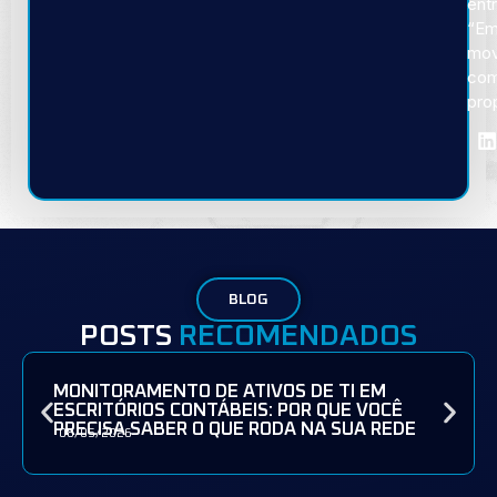
ent
“E
mov
co
pro
BLOG
POSTS
RECOMENDADOS
MONITORAMENTO DE ATIVOS DE TI EM
ESCRITÓRIOS CONTÁBEIS: POR QUE VOCÊ
PRECISA SABER O QUE RODA NA SUA REDE
08/05/2026