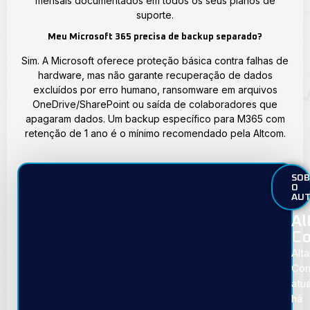
mensais documentados em todos os seus planos de
suporte.
Meu Microsoft 365 precisa de backup separado?
Sim. A Microsoft oferece proteção básica contra falhas de
hardware, mas não garante recuperação de dados
excluídos por erro humano, ransomware em arquivos
OneDrive/SharePoint ou saída de colaboradores que
apagaram dados. Um backup específico para M365 com
retenção de 1 ano é o mínimo recomendado pela Altcom.
SOB
O
AU
Al
Co
Alta
Cor
atu
há