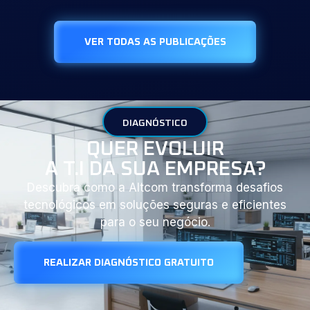
VER TODAS AS PUBLICAÇÕES
DIAGNÓSTICO
QUER EVOLUIR
A T.I DA SUA EMPRESA?
Descubra como a Altcom transforma desafios
tecnológicos em soluções seguras e eficientes
para o seu negócio.
REALIZAR DIAGNÓSTICO GRATUITO