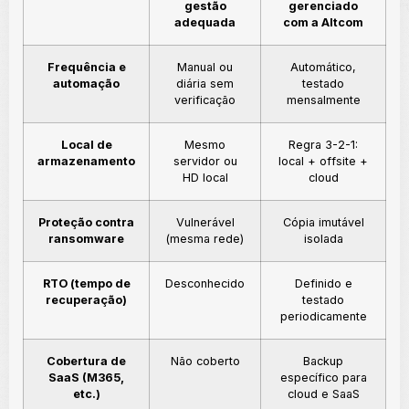
gestão
gerenciado
adequada
com a Altcom
Frequência e
Manual ou
Automático,
automação
diária sem
testado
verificação
mensalmente
Local de
Mesmo
Regra 3-2-1:
armazenamento
servidor ou
local + offsite +
HD local
cloud
Proteção contra
Vulnerável
Cópia imutável
ransomware
(mesma rede)
isolada
RTO (tempo de
Desconhecido
Definido e
recuperação)
testado
periodicamente
Cobertura de
Não coberto
Backup
SaaS (M365,
específico para
etc.)
cloud e SaaS