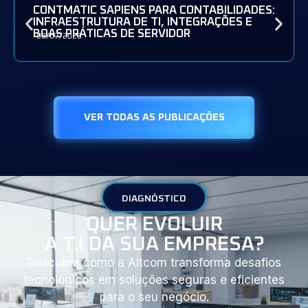
CONTMATIC SAPIENS PARA CONTABILIDADES:
INFRAESTRUTURA DE TI, INTEGRAÇÕES E
BOAS PRÁTICAS DE SERVIDOR
08/07/2026
VER TODAS AS PUBLICAÇÕES
DIAGNÓSTICO
QUER EVOLUIR
A T.I DA SUA EMPRESA?
Descubra como a Altcom transforma desafios
tecnológicos em soluções seguras e eficientes
para o seu negócio.