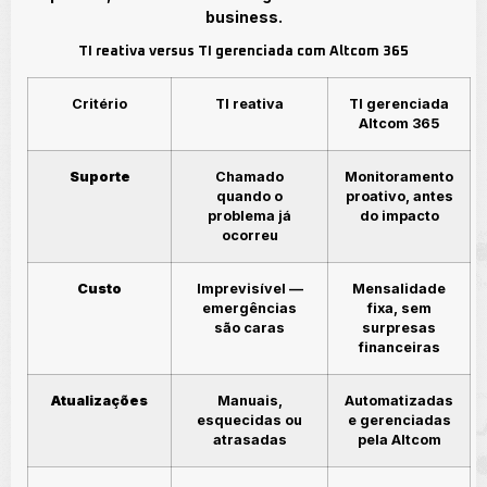
business.
TI reativa versus TI gerenciada com Altcom 365
Critério
TI reativa
TI gerenciada
Altcom 365
Suporte
Chamado
Monitoramento
quando o
proativo, antes
problema já
do impacto
ocorreu
Custo
Imprevisível —
Mensalidade
emergências
fixa, sem
são caras
surpresas
financeiras
Atualizações
Manuais,
Automatizadas
esquecidas ou
e gerenciadas
atrasadas
pela Altcom