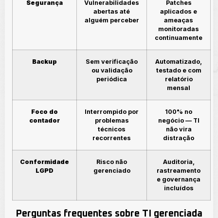
Segurança
Vulnerabilidades
Patches
abertas até
aplicados e
alguém perceber
ameaças
monitoradas
continuamente
Backup
Sem verificação
Automatizado,
ou validação
testado e com
periódica
relatório
mensal
Foco do
Interrompido por
100% no
contador
problemas
negócio — TI
técnicos
não vira
recorrentes
distração
Conformidade
Risco não
Auditoria,
LGPD
gerenciado
rastreamento
e governança
incluídos
Perguntas frequentes sobre TI gerenciada