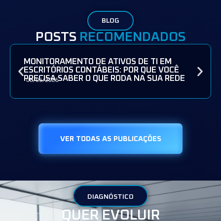
BLOG
POSTS
RECOMENDADOS
MONITORAMENTO DE ATIVOS DE TI EM
ESCRITÓRIOS CONTÁBEIS: POR QUE VOCÊ
PRECISA SABER O QUE RODA NA SUA REDE
08/05/2026
VER TODAS AS PUBLICAÇÕES
DIAGNÓSTICO
QUER EVOLUIR