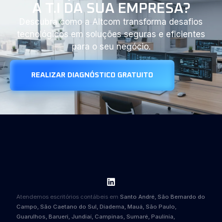
A T.I DA SUA EMPRESA?
Descubra como a Altcom transforma desafios
tecnológicos em soluções seguras e eficientes
para o seu negócio.
REALIZAR DIAGNÓSTICO GRATUITO
Atendemos escritórios contábeis em
Santo André, São Bernardo do
Campo, São Caetano do Sul, Diadema, Mauá, São Paulo,
Guarulhos, Barueri, Jundiaí, Campinas, Sumaré, Paulínia,