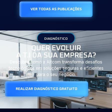
VER TODAS AS PUBLICAÇÕES
DIAGNÓSTICO
QUER EVOLUIR
A T.I DA SUA EMPRESA?
Descubra como a Altcom transforma desafios
tecnológicos em soluções seguras e eficientes
para o seu negócio.
REALIZAR DIAGNÓSTICO GRATUITO