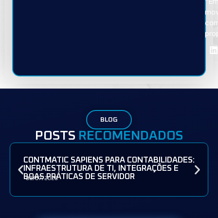
“E
mov
co
pro
BLOG
POSTS
RECOMENDADOS
CONTMATIC SAPIENS PARA CONTABILIDADES:
INFRAESTRUTURA DE TI, INTEGRAÇÕES E
BOAS PRÁTICAS DE SERVIDOR
08/07/2026