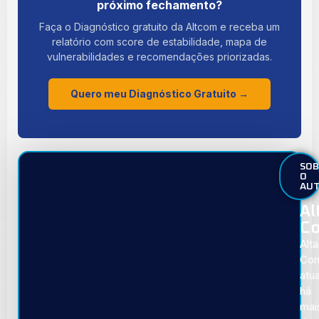
próximo fechamento?
Faça o Diagnóstico gratuito da Altcom e receba um
relatório com score de estabilidade, mapa de
vulnerabilidades e recomendações priorizadas.
Quero meu Diagnóstico Gratuito →
SOB
O
AU
Al
Co
Alta
Cor
atu
há
mai