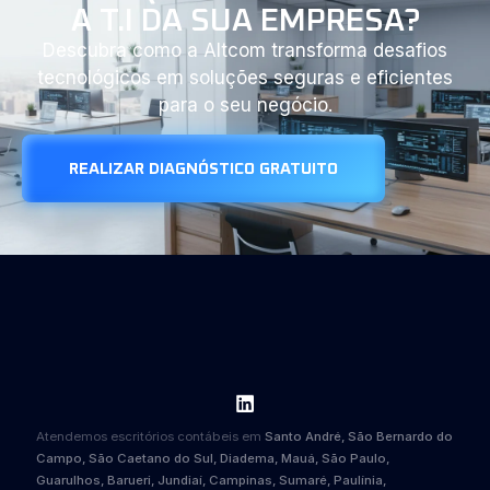
A T.I DA SUA EMPRESA?
Descubra como a Altcom transforma desafios
tecnológicos em soluções seguras e eficientes
para o seu negócio.
REALIZAR DIAGNÓSTICO GRATUITO
Atendemos escritórios contábeis em
Santo André, São Bernardo do
Campo, São Caetano do Sul, Diadema, Mauá, São Paulo,
Guarulhos, Barueri, Jundiaí, Campinas, Sumaré, Paulínia,