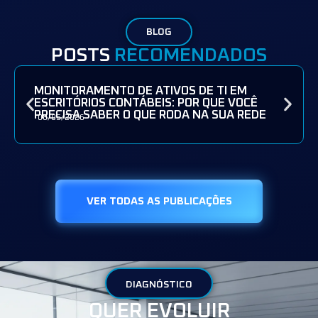
BLOG
POSTS
RECOMENDADOS
MONITORAMENTO DE ATIVOS DE TI EM
ESCRITÓRIOS CONTÁBEIS: POR QUE VOCÊ
PRECISA SABER O QUE RODA NA SUA REDE
08/05/2026
VER TODAS AS PUBLICAÇÕES
DIAGNÓSTICO
QUER EVOLUIR