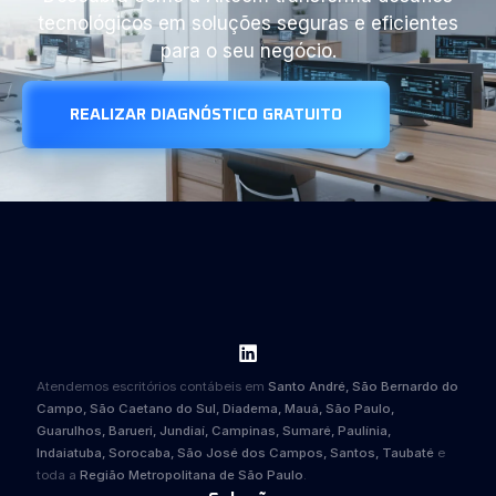
tecnológicos em soluções seguras e eficientes
para o seu negócio.
REALIZAR DIAGNÓSTICO GRATUITO
Atendemos escritórios contábeis em
Santo André, São Bernardo do
Campo, São Caetano do Sul, Diadema, Mauá, São Paulo,
Guarulhos, Barueri, Jundiaí, Campinas, Sumaré, Paulínia,
Indaiatuba, Sorocaba, São José dos Campos, Santos, Taubaté
e
toda a
Região Metropolitana de São Paulo
.