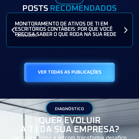
POSTS
RECOMENDADOS
MONITORAMENTO DE ATIVOS DE TI EM
ESCRITÓRIOS CONTÁBEIS: POR QUE VOCÊ
PRECISA SABER O QUE RODA NA SUA REDE
08/05/2026
VER TODAS AS PUBLICAÇÕES
DIAGNÓSTICO
QUER EVOLUIR
A T.I DA SUA EMPRESA?
Descubra como a Altcom transforma desafios