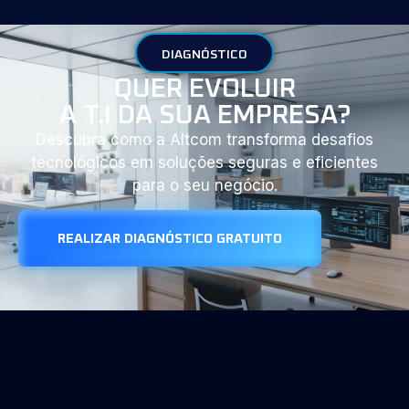
DIAGNÓSTICO
QUER EVOLUIR
A T.I DA SUA EMPRESA?
Descubra como a Altcom transforma desafios
tecnológicos em soluções seguras e eficientes
para o seu negócio.
REALIZAR DIAGNÓSTICO GRATUITO