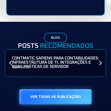
BLOG
POSTS
RECOMENDADOS
CONTMATIC SAPIENS PARA CONTABILIDADES:
INFRAESTRUTURA DE TI, INTEGRAÇÕES E
BOAS PRÁTICAS DE SERVIDOR
08/07/2026
VER TODAS AS PUBLICAÇÕES