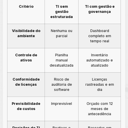
Critério
TI sem
TI com gestão e
gestão
governança
estruturada
Visibilidade do
Nenhuma ou
Dashboard
ambiente
parcial
completo em
tempo real
Controle de
Planilha
Inventário
ativos
manual
automatizado e
desatualizada
atualizado
Conformidade
Risco de
Licenças
de licenças
auditoria de
rastreadas e em
software
dia
Previsibilidade
Imprevisível
Orçado com 12
de custos
meses de
antecedência
Decisões de TI
Reativas e
Baseadas em