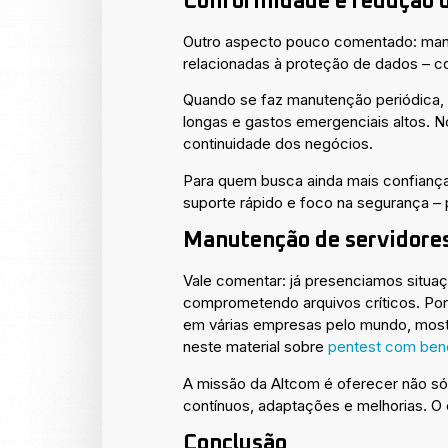
Conformidade e redução d
Outro aspecto pouco comentado: mante
relacionadas à proteção de dados – c
Quando se faz manutenção periódica, 
longas e gastos emergenciais altos. No
continuidade dos negócios.
Para quem busca ainda mais confianç
suporte rápido e foco na segurança – 
Manutenção de servidores 
Vale comentar: já presenciamos situa
comprometendo arquivos críticos. Por 
em várias empresas pelo mundo, mostr
neste material sobre
pentest com bene
A missão da Altcom é oferecer não só t
contínuos, adaptações e melhorias. O
Conclusão