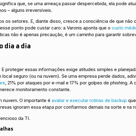
 significa que, se uma ameaça passar despercebida, ela pode atu
s – alguns irreversíveis.
s os setores. E, diante disso, cresce a consciência de que não 
nesse ponto pode custar caro: a Varonis aponta que o
custo médi
áticas não é apenas precaução, é um caminho para garantir sobrev
 dia a dia
 proteger essas informações exige atitudes simples e planejadas
m local seguro (ou na nuvem). Se uma empresa perde dados, adi
are
, 21% por ataques por e-mail e 17% por golpes de phishing. A 
 merece monitoramento constante.
em nuvem. O importante é
avaliar e executar rotinas de backup
que
resas ignoram essa etapa por confiarmos demais na sorte e na ro
lencioso da TI.
alhas