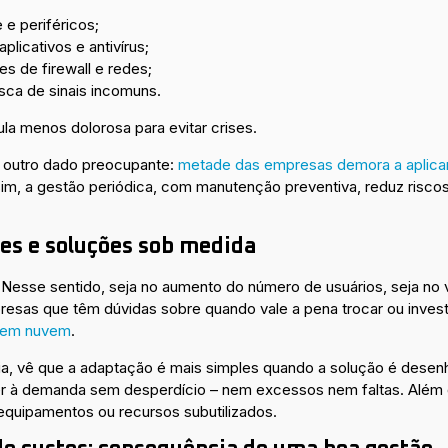
 e periféricos;
plicativos e antivírus;
es de firewall e redes;
usca de sinais incomuns.
a menos dolorosa para evitar crises.
 outro dado preocupante:
metade das empresas demora a aplica
im, a gestão periódica, com manutenção preventiva, reduz riscos
ões e soluções sob medida
 Nesse sentido, seja no aumento do número de usuários, seja no 
resas que têm dúvidas sobre quando vale a pena trocar ou investi
u em nuvem
.
ncia, vê que a adaptação é mais simples quando a solução é de
er à demanda sem desperdício – nem excessos nem faltas. Além d
equipamentos ou recursos subutilizados.