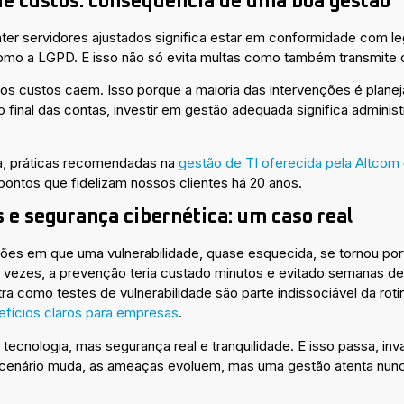
e custos: consequência de uma boa gestão
r servidores ajustados significa estar em conformidade com leg
omo a LGPD. E isso não só evita multas como também transmite co
os custos caem. Isso porque a maioria das intervenções é planej
 final das contas, investir em gestão adequada significa administ
a, práticas recomendadas na
gestão de TI oferecida pela Altcom
pontos que fidelizam nossos clientes há 20 anos.
e segurança cibernética: um caso real
ções em que uma vulnerabilidade, quase esquecida, se tornou po
vezes, a prevenção teria custado minutos e evitado semanas de p
a como testes de vulnerabilidade são parte indissociável da ro
fícios claros para empresas
.
ecnologia, mas segurança real e tranquilidade. E isso passa, inv
 cenário muda, as ameaças evoluem, mas uma gestão atenta nunc