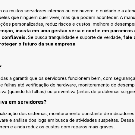
ou muitos servidores internos ou em nuvem: o cuidado e a aten
ueles que ninguém quer viver, mas que podem acontecer. A manut
uções personalizadas, reduz riscos e custos, melhora o desempe
enção, invista em uma gestão séria e confie em parceiros
 confiáveis.
Se busca tranquilidade e suporte de verdade,
fale
oteger o futuro da sua empresa
.
?
das a garantir que os servidores funcionem bem, com segurança e
de falhas até verificação de hardware, monitoramento de dese
tiva (quando há falhas) ou preventiva (antes de problemas surgir
iva em servidores?
tualização dos sistemas, monitoramento constante de indicador
are e análise dos logs em busca de atividades suspeitas. Dessa
cerem e ainda reduz os custos com reparos mais graves.