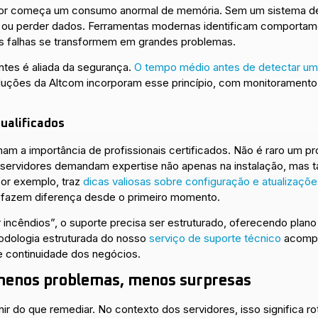
idor começa um consumo anormal de memória. Sem um sistema de 
 ou perder dados. Ferramentas modernas identificam comportame
 falhas se transformem em grandes problemas.
dentes é aliada da segurança.
O tempo médio antes de detectar um
oluções da Altcom incorporam esse princípio, com monitoramento i
qualificados
m a importância de profissionais certificados. Não é raro um pr
, servidores demandam expertise não apenas na instalação, mas 
por exemplo, traz
dicas valiosas sobre configuração e atualizaçõ
s fazem diferença desde o primeiro momento.
 incêndios”, o suporte precisa ser estruturado, oferecendo plano
odologia estruturada do nosso
serviço de suporte técnico
acompan
e continuidade dos negócios.
menos problemas, menos surpresas
 do que remediar. No contexto dos servidores, isso significa rot