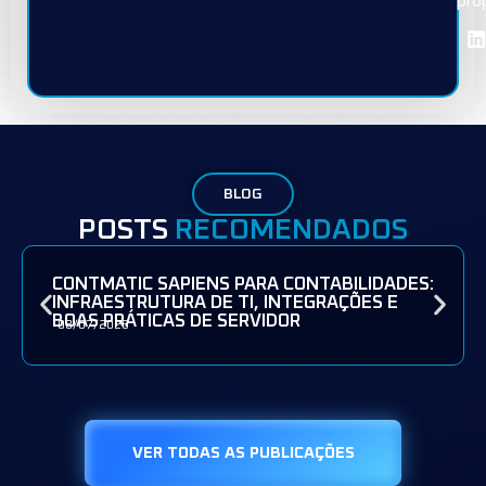
pro
BLOG
POSTS
RECOMENDADOS
CONTMATIC SAPIENS PARA CONTABILIDADES:
INFRAESTRUTURA DE TI, INTEGRAÇÕES E
BOAS PRÁTICAS DE SERVIDOR
08/07/2026
VER TODAS AS PUBLICAÇÕES