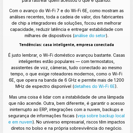
para rastrear quem acessou o quê e quando.
Com o avanço do Wi-Fi 7 e do Wi-Fi 6E, como mostram as
análises recentes, toda a cadeia de valor, dos fabricantes
de chip a integradores de soluções, focou em melhorar
capacidade, reduzir latência e entregar estabilidade com
milhares de dispositivos (
análise do setor
).
Tendências: casa inteligente, empresa conectada
É justo lembrar, o Wi-Fi doméstico avançou bastante. Casas
inteligentes estão populares — com termostatos,
assistentes de voz, câmeras, tudo conectado ao mesmo
tempo, o que exige roteadores modernos, como o Wi-Fi
6E, que opera na banda de 6 GHz e permite mais de 1.200
MHz de espectro disponível (
detalhes do Wi-Fi 6E
).
Mas uma coisa é lidar com a instabilidade de uma lâmpada
que não acende. Outra, bem diferente, é garantir o acesso
ininterrupto ao ERP, integrações com a nuvem, backups e
segurança de informações fiscais (
veja sobre backup local
e em nuvem
). No universo empresarial, riscos têm impactos
diretos no bolso e na própria sobrevivência do negócio.