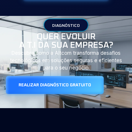
DIAGNÓSTICO
QUER EVOLUIR
A T.I DA SUA EMPRESA?
Descubra como a Altcom transforma desafios
tecnológicos em soluções seguras e eficientes
para o seu negócio.
REALIZAR DIAGNÓSTICO GRATUITO