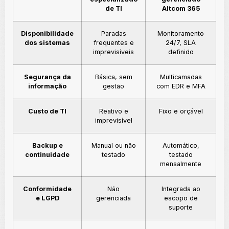
de TI
Altcom 365
Disponibilidade
Paradas
Monitoramento
dos sistemas
frequentes e
24/7, SLA
imprevisíveis
definido
Segurança da
Básica, sem
Multicamadas
informação
gestão
com EDR e MFA
Custo de TI
Reativo e
Fixo e orçável
imprevisível
Backup e
Manual ou não
Automático,
continuidade
testado
testado
mensalmente
Conformidade
Não
Integrada ao
e LGPD
gerenciada
escopo de
suporte