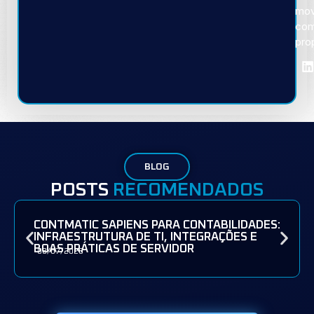
mov
co
pro
BLOG
POSTS
RECOMENDADOS
CONTMATIC SAPIENS PARA CONTABILIDADES:
INFRAESTRUTURA DE TI, INTEGRAÇÕES E
BOAS PRÁTICAS DE SERVIDOR
08/07/2026