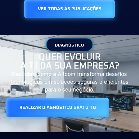
VER TODAS AS PUBLICAÇÕES
DIAGNÓSTICO
QUER EVOLUIR
A T.I DA SUA EMPRESA?
Descubra como a Altcom transforma desafios
tecnológicos em soluções seguras e eficientes
para o seu negócio.
REALIZAR DIAGNÓSTICO GRATUITO