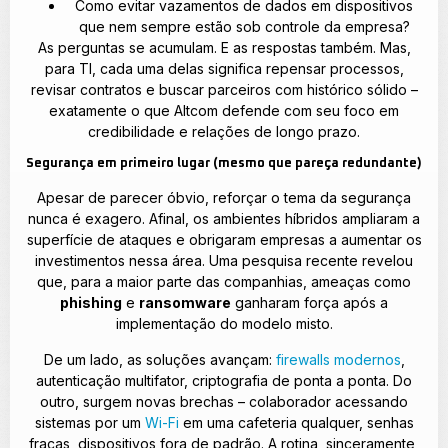
Como evitar vazamentos de dados em dispositivos
que nem sempre estão sob controle da empresa?
As perguntas se acumulam. E as respostas também. Mas,
para TI, cada uma delas significa repensar processos,
revisar contratos e buscar parceiros com histórico sólido –
exatamente o que Altcom defende com seu foco em
credibilidade e relações de longo prazo.
Segurança em primeiro lugar (mesmo que pareça redundante)
Apesar de parecer óbvio, reforçar o tema da segurança
nunca é exagero. Afinal, os ambientes híbridos ampliaram a
superfície de ataques e obrigaram empresas a aumentar os
investimentos nessa área. Uma pesquisa recente revelou
que, para a maior parte das companhias, ameaças como
phishing
e
ransomware
ganharam força após a
implementação do modelo misto.
De um lado, as soluções avançam:
firewalls modernos
,
autenticação multifator, criptografia de ponta a ponta. Do
outro, surgem novas brechas – colaborador acessando
sistemas por um
Wi-Fi
em uma cafeteria qualquer, senhas
fracas, dispositivos fora de padrão. A rotina, sinceramente,