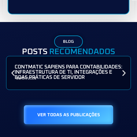
BLOG
POSTS
RECOMENDADOS
CONTMATIC SAPIENS PARA CONTABILIDADES:
INFRAESTRUTURA DE TI, INTEGRAÇÕES E
BOAS PRÁTICAS DE SERVIDOR
08/07/2026
VER TODAS AS PUBLICAÇÕES