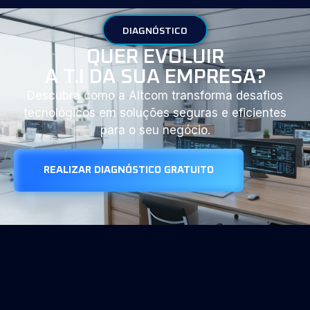
DIAGNÓSTICO
QUER EVOLUIR
A T.I DA SUA EMPRESA?
Descubra como a Altcom transforma desafios
tecnológicos em soluções seguras e eficientes
para o seu negócio.
REALIZAR DIAGNÓSTICO GRATUITO