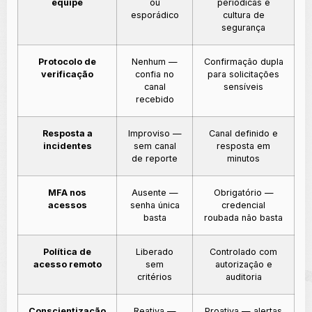
equipe
ou
periódicas e
esporádico
cultura de
segurança
Protocolo de
Nenhum —
Confirmação dupla
verificação
confia no
para solicitações
canal
sensíveis
recebido
Resposta a
Improviso —
Canal definido e
incidentes
sem canal
resposta em
de reporte
minutos
MFA nos
Ausente —
Obrigatório —
acessos
senha única
credencial
basta
roubada não basta
Política de
Liberado
Controlado com
acesso remoto
sem
autorização e
critérios
auditoria
Conscientização
Reativa —
Proativa — alertas