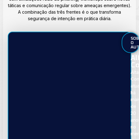
táticas e comunicação regular sobre ameaças emergentes).
A combinação das três frentes é o que transforma
segurança de intenção em prática diária.
SOB
O
AU
Al
Co
Alta
Cor
atu
há
mai
de
20
ano
no
mer