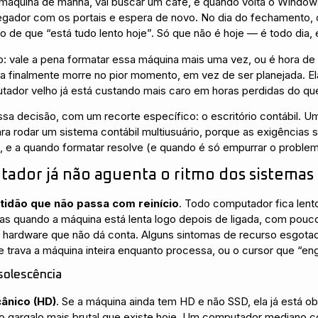
 máquina de manhã, vai buscar um café, e quando volta o Window
vegador com os portais e espera de novo. No dia do fechamento,
o de que “está tudo lento hoje”. Só que não é hoje — é todo dia,
io: vale a pena formatar essa máquina mais uma vez, ou é hora d
a finalmente morre no pior momento, em vez de ser planejada. E
tador velho já está custando mais caro em horas perdidas do qu
essa decisão, com um recorte específico: o escritório contábil. 
para rodar um sistema contábil multiusuário, porque as exigências 
, e a quando formatar resolve (e quando é só empurrar o problem
tador já não aguenta o ritmo dos sistemas
ntidão que não passa com reinício
. Todo computador fica len
Mas quando a máquina está lenta logo depois de ligada, com pou
o hardware que não dá conta. Alguns sintomas de recurso esgota
ue trava a máquina inteira enquanto processa, ou o cursor que “eng
bsolescência
cânico (HD)
. Se a máquina ainda tem HD e não SSD, ela já está ob
o gargalo mais brutal que existe hoje. Um computador mediano