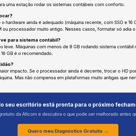
para uma estação rodar os sistemas contábeis com conforto.
rocar?
 e o hardware ainda é adequado (máquina recente, com SSD e 16 
 ou processador muito antigo. Nesses casos, formatar só adia 
e para sistema contábil?
uso leve. Máquinas com menos de 8 GB rodando sistema contábil m
ia, 16 GB é o recomendado.
tidão?
maior impacto. Se o processador ainda é decente, trocar o HD po
máquina. Mas não compensa em plataformas muito antigas que ne
do seu escritório está pronta para o próximo fecha
gratuito da Altcom e descubra o que pode ser melhorado antes q
Quero meu Diagnóstico Gratuito →