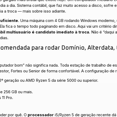
a a dia. Sistema contábil, que faz muito acesso a disco, sofre 
ia a troca — mais sobre isso adiante.
uficiente
. Uma máquina com 4 GB rodando Windows moderno, s
 Ela fica o tempo todo paginando em disco. Aqui vai um critério di
l multiusuário é candidato imediato à troca
. Não é “daqui 
dias.
omendada para rodar Domínio, Alterdata, 
ador bom” não significa nada. Toda estação de trabalho de escr
stor, Fortes ou Senior de forma confortável. A configuração de r
12ª geração ou AMD Ryzen 5 da série 5000 ou superior.
 256 GB ou mais.
11 Pro.
nder por quê. O
processador
i5/Ryzen 5 de geração recente dá f