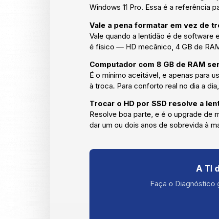
Windows 11 Pro. Essa é a referência 
Vale a pena formatar em vez de t
Vale quando a lentidão é de software
é físico — HD mecânico, 4 GB de RAM
Computador com 8 GB de RAM serv
É o mínimo aceitável, e apenas para 
à troca. Para conforto real no dia a d
Trocar o HD por SSD resolve a len
Resolve boa parte, e é o upgrade de 
dar um ou dois anos de sobrevida à 
A TI 
Faça o Diagnóstico 