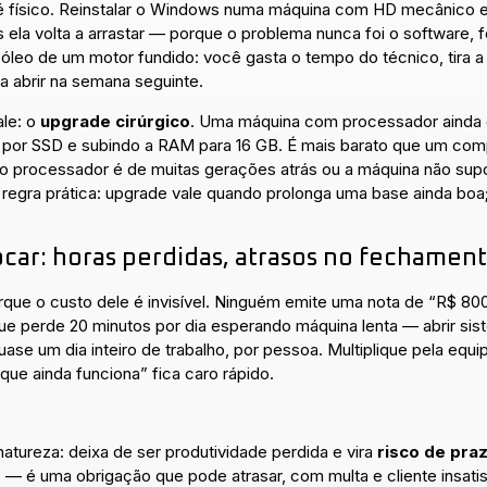
 é físico. Reinstalar o Windows numa máquina com HD mecânico 
la volta a arrastar — porque o problema nunca foi o software, fo
 óleo de um motor fundido: você gasta o tempo do técnico, tira a 
a abrir na semana seguinte.
ale: o
upgrade cirúrgico
. Uma máquina com processador ainda
por SSD e subindo a RAM para 16 GB. É mais barato que um comp
 o processador é de muitas gerações atrás ou a máquina não supo
regra prática: upgrade vale quando prolonga uma base ainda boa;
ocar: horas perdidas, atrasos no fechamen
que o custo dele é invisível. Ninguém emite uma nota de “R$ 8
e perde 20 minutos por dia esperando máquina lenta — abrir sistem
uase um dia inteiro de trabalho, por pessoa. Multiplique pela equ
 que ainda funciona” fica caro rápido.
tureza: deixa de ser produtividade perdida e vira
risco de pra
e — é uma obrigação que pode atrasar, com multa e cliente insatisf