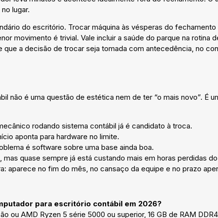
no lugar.
ndário do escritório. Trocar máquina às vésperas do fechamento
nor movimento é trivial. Vale incluir a saúde do parque na rotina 
te que a decisão de trocar seja tomada com antecedência, no c
bil não é uma questão de estética nem de ter “o mais novo”. É u
ânico rodando sistema contábil já é candidato à troca.
cio aponta para hardware no limite.
roblema é software sobre uma base ainda boa.
mas quase sempre já está custando mais em horas perdidas do qu
ra: aparece no fim do mês, no cansaço da equipe e no prazo aper
mputador para escritório contábil em 2026?
ração ou AMD Ryzen 5 série 5000 ou superior, 16 GB de RAM DD