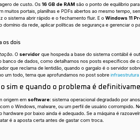
xagero de custo. Os
16 GB de RAM
são o ponto de equilíbrio para
om muitos portais, planilhas e PDFs abertos ao mesmo tempo, se
z o sistema abrir rápido e o fechamento fluir. E o
Windows 11 Pr
 domínio da rede, aplicar políticas de segurança e gerenciar o pa
a os dois
tação
. O
servidor
que hospeda a base do sistema contábil é out
o banco de dados, como detalhamos nos posts específicos de ca
dor que reclama de lentidão, quando o gargalo é o servidor sobr
como um todo, tema que aprofundamos no post sobre
infraestrutura
o sim e quando o problema é definitivam
tem origem em
software
: sistema operacional degradado por anos
 com o Windows, malware, ou um perfil de usuário corrompido. N
 hardware por baixo ainda é adequado. Se a máquina é razoave
tar é a aposta certa antes de gastar com troca.