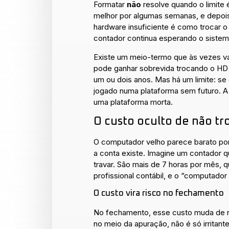
Formatar
não
resolve quando o limite
melhor por algumas semanas, e depois e
hardware insuficiente é como trocar o
contador continua esperando o sistem
Existe um meio-termo que às vezes v
pode ganhar sobrevida trocando o HD 
um ou dois anos. Mas há um limite: se
jogado numa plataforma sem futuro. A 
uma plataforma morta.
O custo oculto de não tr
O computador velho parece barato por
a conta existe. Imagine um contador qu
travar. São mais de 7 horas por mês, q
profissional contábil, e o “computador
O custo vira risco no fechamento
No fechamento, esse custo muda de na
no meio da apuração, não é só irritant