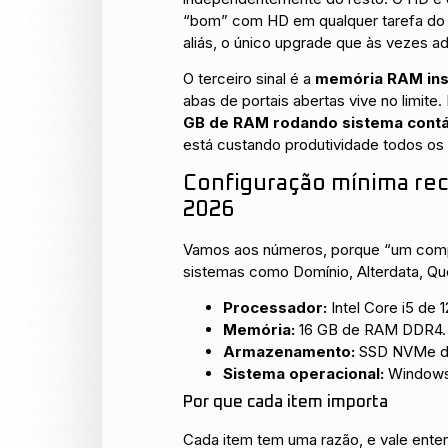
“bom” com HD em qualquer tarefa do di
aliás, o único upgrade que às vezes ad
O terceiro sinal é a
memória RAM ins
abas de portais abertas vive no limite.
GB de RAM rodando sistema contábi
está custando produtividade todos os 
Configuração mínima rec
2026
Vamos aos números, porque “um comput
sistemas como Domínio, Alterdata, Que
Processador:
Intel Core i5 de 
Memória:
16 GB de RAM DDR4.
Armazenamento:
SSD NVMe de
Sistema operacional:
Windows 
Por que cada item importa
Cada item tem uma razão, e vale ente