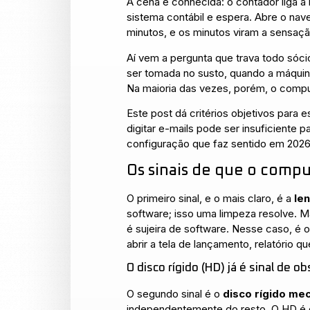
A cena é conhecida: o contador liga a
sistema contábil e espera. Abre o na
minutos, e os minutos viram a sensaçã
Aí vem a pergunta que trava todo sóc
ser tomada no susto, quando a máquin
Na maioria das vezes, porém, o compu
Este post dá critérios objetivos para 
digitar e-mails pode ser insuficiente 
configuração que faz sentido em 2026
Os sinais de que o compu
O primeiro sinal, e o mais claro, é a
le
software; isso uma limpeza resolve. 
é sujeira de software. Nesse caso, é 
abrir a tela de lançamento, relatório q
O disco rígido (HD) já é sinal de o
O segundo sinal é o
disco rígido me
independentemente do resto. O HD é 