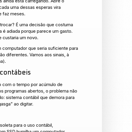
s ainda está carregando. Abre o
 cada uma dessas esperas vira
 e faz meses.
e trocar? É uma decisão que costuma
la é adiada porque parece um gasto.
e custaria um novo.
Um computador que seria suficiente para
são diferentes. Vamos aos sinais, à
a).
 contábeis
to com o tempo por acúmulo de
cos programas abertos, o problema não
do: sistema contábil que demora para
asga” ao digitar.
soleta para o uso contábil,
 com SSD humilha um computador