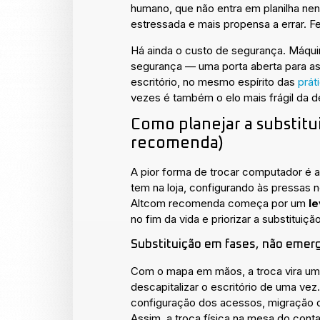
humano, que não entra em planilha nen
estressada e mais propensa a errar. F
Há ainda o custo de segurança. Máqui
segurança — uma porta aberta para as 
escritório, no mesmo espírito das
prát
vezes é também o elo mais frágil da d
Como planejar a substitu
recomenda)
A pior forma de trocar computador é a
tem na loja, configurando às pressas
Altcom recomenda começa por um
l
no fim da vida e priorizar a substituiç
Substituição em fases, não emerg
Com o mapa em mãos, a troca vira u
descapitalizar o escritório de uma ve
configuração dos acessos, migração 
Assim, a troca física na mesa do con