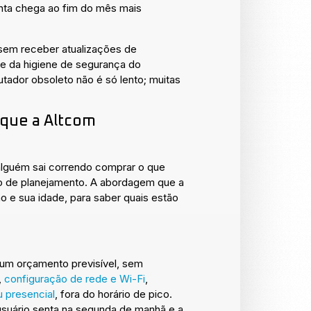
enta chega ao fim do mês mais
sem receber atualizações de
te da higiene de segurança do
tador obsoleto não é só lento; muitas
 que a Altcom
 alguém sai correndo comprar o que
co de planejamento. A abordagem que a
o e sua idade, para saber quais estão
e um orçamento previsível, sem
,
configuração de rede e Wi-Fi
,
 presencial
, fora do horário de pico.
usuário senta na segunda de manhã e a