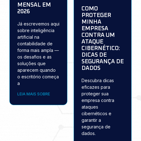
MENSAL EM
COMO
2026
PROTEGER
MINHA
Já escrevemos aqui
EMPRESA
sobre inteligência
CONTRA UM
artificial na
ATAQUE
contabilidade de
CIBERNÉTICO:
forma mais ampla —
DICAS DE
os desafios e as
SEGURANÇA DE
soluções que
DADOS
aparecem quando
o escritório começa
Descubra dicas
a
eficazes para
proteger sua
LEIA MAIS SOBRE
empresa contra
ataques
cibernéticos e
garantir a
segurança de
dados.